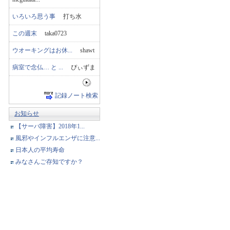
いろいろ思う事
打ち水
この週末
taka0723
ウオーキングはお休...
shawt
病室で念仏… と ...
ぴぃずま
記録ノート検索
お知らせ
【サーバ障害】2018年1...
風邪やインフルエンザに注意...
日本人の平均寿命
みなさんご存知ですか？
予測体重120万回診断達成...
ヘルプ
健康診断
体験談
Q＆A
辞典
ノート
脳トレ