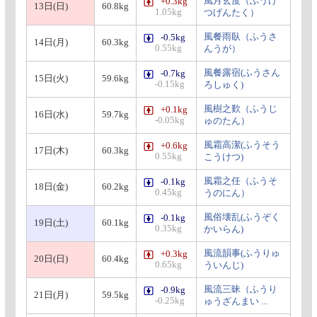
風月玄度（ふうげ
+0.3kg
13日(日)
60.8kg
1.05kg
つげんたく）
風餐雨臥（ふうさ
-0.5kg
14日(月)
60.3kg
0.55kg
んうが）
風餐露宿(ふうさん
-0.7kg
15日(火)
59.6kg
-0.15kg
ろしゅく)
風樹之歎（ふうじ
+0.1kg
16日(水)
59.7kg
-0.05kg
ゅのたん）
風霜高潔(ふうそう
+0.6kg
17日(木)
60.3kg
0.55kg
こうけつ)
風霜之任（ふうそ
-0.1kg
18日(金)
60.2kg
0.45kg
うのにん）
風俗壊乱(ふうぞく
-0.1kg
19日(土)
60.1kg
0.35kg
かいらん)
風流韻事(ふうりゅ
+0.3kg
20日(日)
60.4kg
0.65kg
ういんじ)
風流三昧（ふうり
-0.9kg
21日(月)
59.5kg
-0.25kg
ゅうざんまい ...