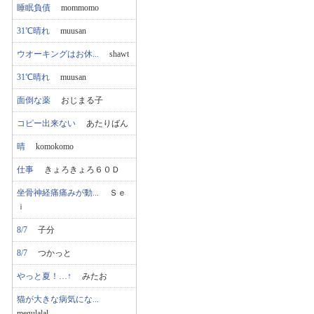
睡眠負債
mommomo
31℃晴れ
muusan
ウオーキングはお休...
shawt
31℃晴れ
muusan
面倒な薬
おじまる子
コピー出来ない
あたりばん
晴
komokomo
仕事
きょろきょろ６０Ｄ
坐骨神経痛痛みが動...
Ｓｅ
ｉ
8/7
子分
8/7
つかっと
やっと夏！…↑
みたお
猫が大きな病気にな...
megulalal...