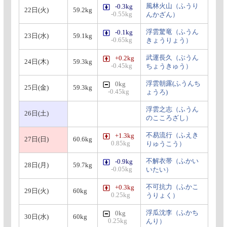
風林火山（ふうり
-0.3kg
22日(火)
59.2kg
-0.55kg
んかざん）
浮雲驚竜（ふうん
-0.1kg
23日(水)
59.1kg
-0.65kg
きょうりょう）
武運長久（ぶうん
+0.2kg
24日(木)
59.3kg
-0.45kg
ちょうきゅう）
浮雲朝露(ふうんち
0kg
25日(金)
59.3kg
-0.45kg
ょうろ)
浮雲之志（ふうん
26日(土)
のこころざし）
不易流行（ふえき
+1.3kg
27日(日)
60.6kg
0.85kg
りゅうこう）
不解衣帯（ふかい
-0.9kg
28日(月)
59.7kg
-0.05kg
いたい）
不可抗力（ふかこ
+0.3kg
29日(火)
60kg
0.25kg
うりょく）
浮瓜沈李（ふかち
0kg
30日(水)
60kg
0.25kg
んり）