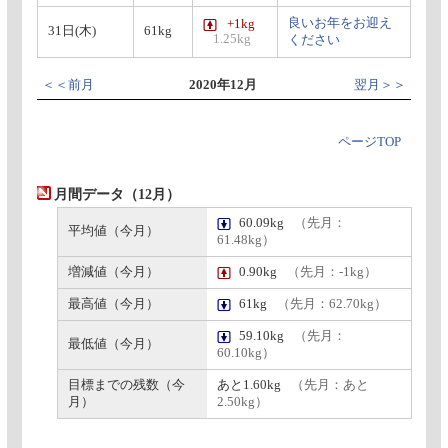
良いお年をお迎え
+1kg
31日(木)
61kg
1.25kg
ください
＜＜前月
2020年12月
翌月＞＞
ページTOP
月間データ（12月）
60.09kg
（先月：
平均値（今月）
61.48kg）
増減値（今月）
0.90kg
（先月：-1kg）
最高値（今月）
61kg
（先月：62.70kg）
59.10kg
（先月：
最低値（今月）
60.10kg）
目標までの残数（今
あと1.60kg
（先月：あと
月）
2.50kg）