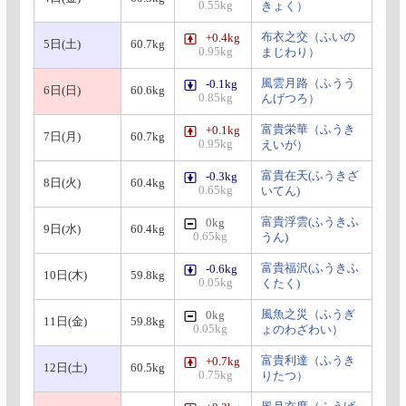
0.55kg
きょく）
布衣之交（ふいの
+0.4kg
5日(土)
60.7kg
0.95kg
まじわり）
風雲月路（ふうう
-0.1kg
6日(日)
60.6kg
0.85kg
んげつろ）
富貴栄華（ふうき
+0.1kg
7日(月)
60.7kg
0.95kg
えいが）
富貴在天(ふうきざ
-0.3kg
8日(火)
60.4kg
0.65kg
いてん)
富貴浮雲(ふうきふ
0kg
9日(水)
60.4kg
0.65kg
うん)
富貴福沢(ふうきふ
-0.6kg
10日(木)
59.8kg
0.05kg
くたく)
風魚之災（ふうぎ
0kg
11日(金)
59.8kg
0.05kg
ょのわざわい）
富貴利達（ふうき
+0.7kg
12日(土)
60.5kg
0.75kg
りたつ）