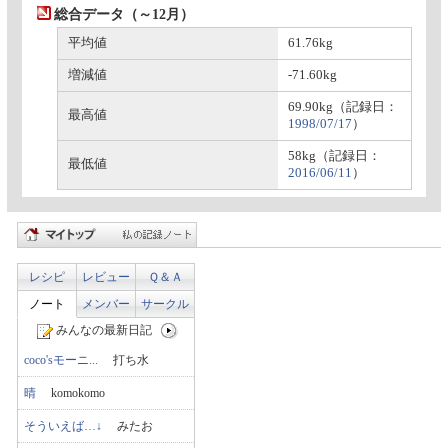
総合データ（～12月）
平均値
61.76kg
増減値
-71.60kg
69.90kg（記録日：
最高値
1998/07/17
）
58kg（記録日：
最低値
2016/06/11
）
レシピ
レビュー
Ｑ＆Ａ
ノート
メンバー
サークル
みんなの最新日記
coco'sモーニ...
打ち水
晴
komokomo
そういえば…↓
みたお