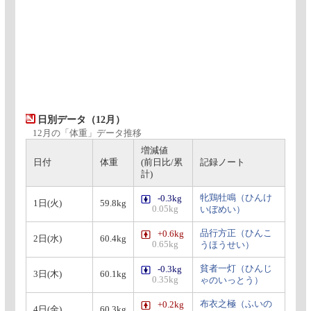
日別データ（12月）
12月の「体重」データ推移
増減値
日付
体重
(前日比/累
記録ノート
計)
牝鶏牡鳴（ひんけ
-0.3kg
1日(火)
59.8kg
0.05kg
いぼめい）
品行方正（ひんこ
+0.6kg
2日(水)
60.4kg
0.65kg
うほうせい）
貧者一灯（ひんじ
-0.3kg
3日(木)
60.1kg
0.35kg
ゃのいっとう）
布衣之極（ふいの
+0.2kg
4日(金)
60.3kg