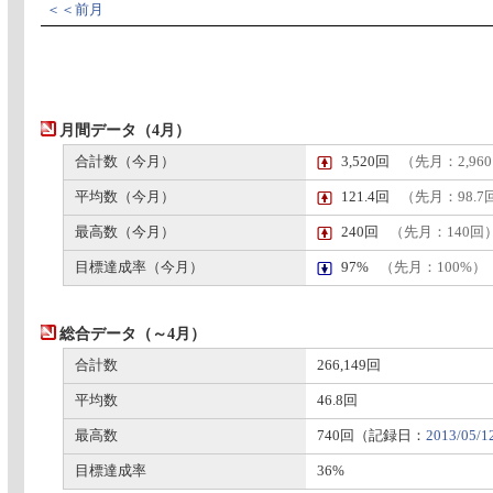
＜＜前月
月間データ（4月）
合計数（今月）
3,520回
（先月：2,96
平均数（今月）
121.4回
（先月：98.7
最高数（今月）
240回
（先月：140回
目標達成率（今月）
97%
（先月：100%）
総合データ（～4月）
合計数
266,149回
平均数
46.8回
最高数
740回（記録日：
2013/05/1
目標達成率
36%