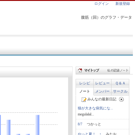
ログイン
新規登録
腹筋（回）のグラフ・データ
レシピ
レビュー
Ｑ＆Ａ
ノート
メンバー
サークル
みんなの最新日記
猫が大きな病気にな...
megulalal...
8/7
つかっと
やっと夏！…↑
みたお