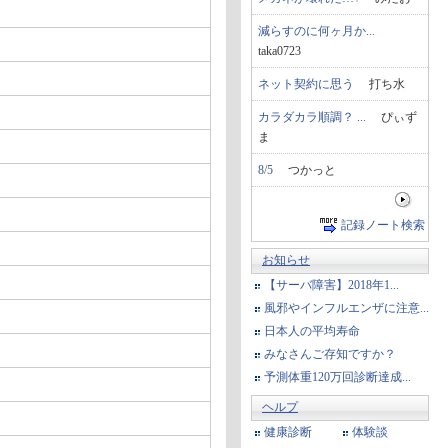
減らすのに何ヶ月か...
taka0723
ネット契約に思う
打ち水
カラダカラ順調？ ...
ぴぃず
ま
8/5
つかっと
記録ノート検索
お知らせ
【サーバ障害】2018年1...
風邪やインフルエンザに注意...
日本人の平均寿命
みなさんご存知ですか？
予測体重120万回診断達成...
ヘルプ
健康診断
体験談