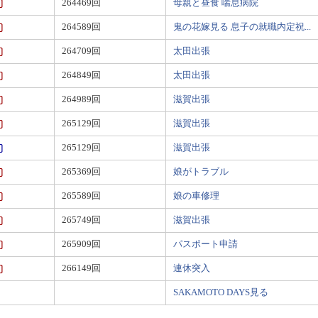
264469回
母親と昼食 喘息病院
264589回
鬼の花嫁見る 息子の就職内定祝...
264709回
太田出張
264849回
太田出張
264989回
滋賀出張
265129回
滋賀出張
265129回
滋賀出張
265369回
娘がトラブル
265589回
娘の車修理
265749回
滋賀出張
265909回
パスポート申請
266149回
連休突入
SAKAMOTO DAYS見る