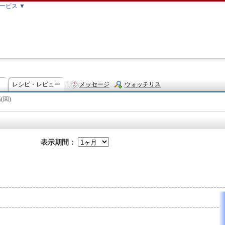
ービス ▼
レシピ・レビュー
メッセージ
ウォッチリス
(回)
ト
表示期間：