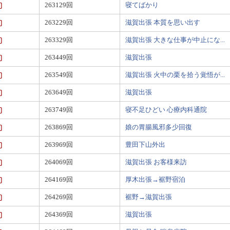
263129回
寝てばかり
263229回
滋賀出張 本質を思い出す
263329回
滋賀出張 大きな仕事が中止にな...
263449回
滋賀出張
263549回
滋賀出張 火中の栗を拾う覚悟が...
263649回
滋賀出張
263749回
寝不足ひどい 心療内科通院
263869回
娘の胃腸風邪多少回復
263969回
豊田下山外出
264069回
滋賀出張 お客様来訪
264169回
厚木出張→裾野宿泊
264269回
裾野→滋賀出張
264369回
滋賀出張