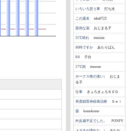
いろいろ思う事
打ち水
この週末
taka0723
面倒な薬
おじまる子
31℃晴れ
muusan
何時ですか
あたりばん
8/6
子分
27℃雨
muusan
ホークス格の違い↓
おじま
る子
仕事
きょろきょろ６０Ｄ
再度鎖骨神経痛治療
Ｓｅｉ
曇
komokomo
外反扁平足でした。
PONPY
メガネが壊れた…↑
みたお