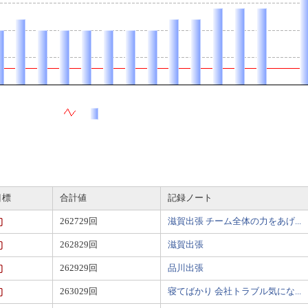
目標
合計値
記録ノート
262729回
滋賀出張 チーム全体の力をあげ...
262829回
滋賀出張
262929回
品川出張
263029回
寝てばかり 会社トラブル気にな...