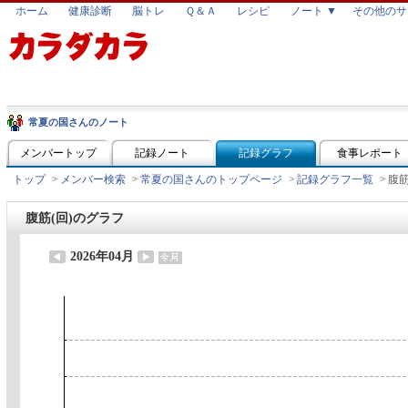
ホーム
健康診断
脳トレ
Ｑ＆Ａ
レシピ
ノート ▼
その他のサ
常夏の国さんのノート
メンバートップ
記録ノート
記録グラフ
食事レポート
トップ
>
メンバー検索
>
常夏の国さんのトップページ
>
記録グラフ一覧
>
腹筋
腹筋(回)のグラフ
2026年04月