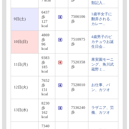
歩
7 kcal
類記入...
6437
1歳半女子に
7506106
歩
9日(土)
翻弄される、
歩
127
カレー...
kcal
4869
4歳男子のピ
7510975
歩
10日(日)
カチュウお誕
歩
96
生日会...
kcal
9383
果実園モーニ
7520358
歩
11日(月)
ング、角川武
歩
185
蔵野ミ...
kcal
7652
7528010
お仕事、パ
歩
12日(火)
歩
151
ン、カツオ
kcal
8230
7536240
ラザニア、労
歩
13日(水)
歩
162
働、カツオ
kcal
7340