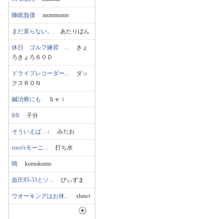
睡眠負債
mommomo
まだ直らない。
あたりばん
休日 ゴルフ練習 ...
きょ
ろきょろ６０Ｄ
ドライブレコーダー...
ダッ
クスＲＯＮ
鍼治療にも
Ｓｅｉ
8/8
子分
そういえば…↓
みたお
coco'sモーニ...
打ち水
晴
komokomo
血圧85-53とソ...
ぴぃずま
ウオーキングはお休...
shawt