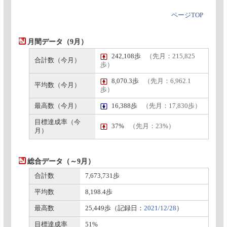
ページTOP
月間データ（9月）
242,108歩
（先月：215,825
合計数（今月）
歩）
8,070.3歩
（先月：6,962.1
平均数（今月）
歩）
最高数（今月）
16,388歩
（先月：17,830歩）
目標達成率（今
37%
（先月：23%）
月）
総合データ（～9月）
合計数
7,673,731歩
平均数
8,198.4歩
最高数
25,449歩（記録日：
2021/12/28
）
目標達成率
51%