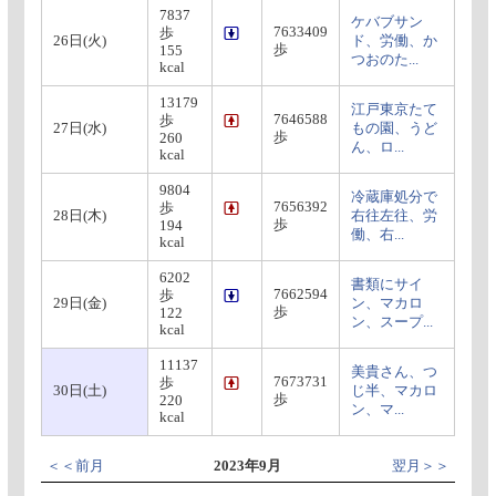
7837
ケバブサン
7633409
歩
26日(火)
ド、労働、か
歩
155
つおのた...
kcal
13179
江戸東京たて
7646588
歩
27日(水)
もの園、うど
歩
260
ん、ロ...
kcal
9804
冷蔵庫処分で
7656392
歩
28日(木)
右往左往、労
歩
194
働、右...
kcal
6202
書類にサイ
7662594
歩
29日(金)
ン、マカロ
歩
122
ン、スープ...
kcal
11137
美貴さん、つ
7673731
歩
30日(土)
じ半、マカロ
歩
220
ン、マ...
kcal
＜＜前月
2023年9月
翌月＞＞