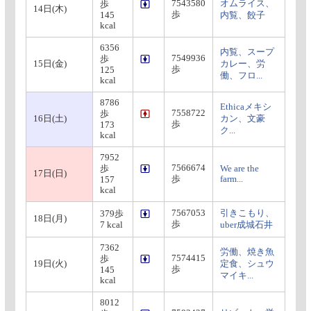
7543580
オムライス、
歩
14日(木)
歩
145
内覧、餃子
kcal
6356
内覧、スープ
7549936
歩
15日(金)
カレー、労
歩
125
働、フロ...
kcal
8786
Ethicaメキシ
7558722
歩
16日(土)
カン、文豪
歩
173
ク...
kcal
7952
7566674
歩
We are the
17日(日)
歩
farm...
157
kcal
7567053
引きこもり、
379歩
18日(月)
歩
7 kcal
uber成城石井
7362
労働、焼き魚
7574415
歩
19日(火)
定食、シュウ
歩
145
マイキ...
kcal
8012