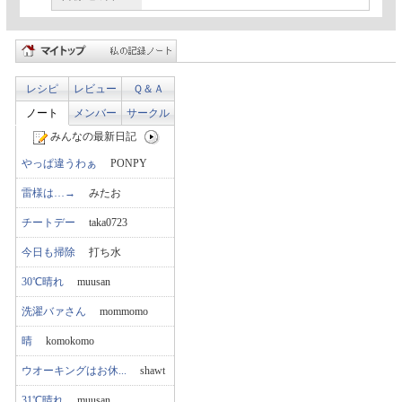
レシピ
レビュー
Ｑ＆Ａ
ノート
メンバー
サークル
みんなの最新日記
やっぱ違うわぁ
PONPY
雷様は…→
みたお
チートデー
taka0723
今日も掃除
打ち水
30℃晴れ
muusan
洗濯バァさん
mommomo
晴
komokomo
ウオーキングはお休...
shawt
31℃晴れ
muusan