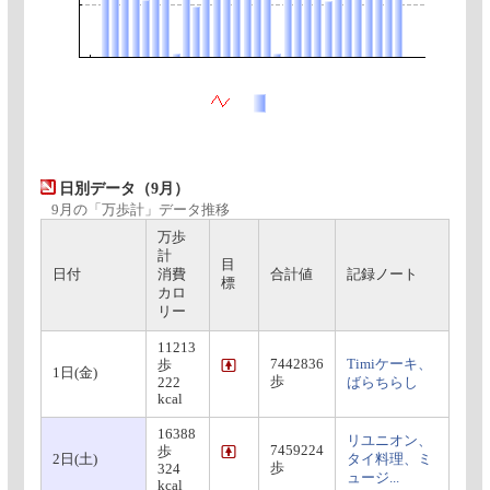
日別データ（9月）
9月の「万歩計」データ推移
万歩
計
目
日付
消費
合計値
記録ノート
標
カロ
リー
11213
7442836
Timiケーキ、
歩
1日(金)
歩
222
ばらちらし
kcal
16388
リユニオン、
7459224
歩
2日(土)
タイ料理、ミ
歩
324
ュージ...
kcal