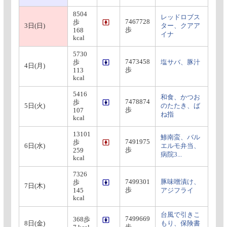
8504
レッドロブス
7467728
歩
3日(日)
ター、クアア
歩
168
イナ
kcal
5730
7473458
歩
塩サバ、豚汁
4日(月)
歩
113
kcal
5416
和食、かつお
7478874
歩
5日(火)
のたたき、ば
歩
107
ね指
kcal
13101
鯵南蛮、バル
7491975
歩
6日(水)
エルモ弁当、
歩
259
病院3...
kcal
7326
7499301
豚味噌漬け、
歩
7日(木)
歩
145
アジフライ
kcal
台風で引きこ
7499669
368歩
8日(金)
もり、保険書