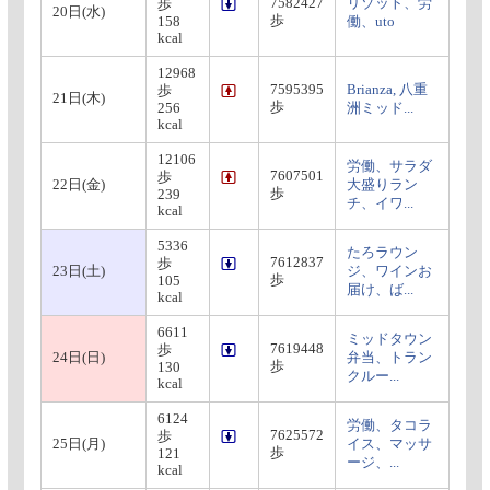
7582427
リゾット、労
歩
20日(水)
歩
158
働、uto
kcal
12968
7595395
Brianza, 八重
歩
21日(木)
歩
256
洲ミッド...
kcal
12106
労働、サラダ
7607501
歩
22日(金)
大盛りラン
歩
239
チ、イワ...
kcal
5336
たろラウン
7612837
歩
23日(土)
ジ、ワインお
歩
105
届け、ば...
kcal
6611
ミッドタウン
7619448
歩
24日(日)
弁当、トラン
歩
130
クルー...
kcal
6124
労働、タコラ
7625572
歩
25日(月)
イス、マッサ
歩
121
ージ、...
kcal