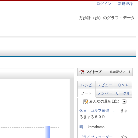
ログイン
新規登録
万歩計（歩）のグラフ・データ
レシピ
レビュー
Ｑ＆Ａ
ノート
メンバー
サークル
みんなの最新日記
休日 ゴルフ練習 ...
きょ
ろきょろ６０Ｄ
晴
komokomo
ドライブレコーダー...
ダッ