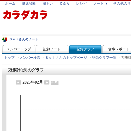
ホーム
健康診断
脳トレ
Ｑ＆Ａ
レシピ
ノート ▼
その他のサ
Ｓｅｉさんのノート
メンバートップ
記録ノート
記録グラフ
食事レポート
トップ
>
メンバー検索
>
Ｓｅｉさんのトップページ
>
記録グラフ一覧
>
万歩計
万歩計(歩)のグラフ
2025年02月