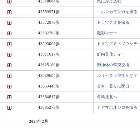
43549084歩
急に冷え込む
43559971歩
ニホンカモシカを撮る
43572073歩
トラツグミを撮る
43582762歩
撮影マナー
43595007歩
トラツグミ・ソウシチ
43611617歩
町内美化ディー
43625180歩
御神体の幣束交換
43639604歩
ルリビタキ最後かな？
43653443歩
暑さ・登りに閉口
43664817歩
冬鳥達北へ
43685273歩
ミヤマホオジロを撮る
2025年2月