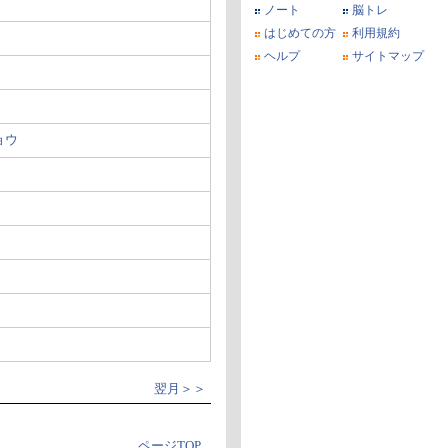
ノート
脳トレ
はじめての方
利用規約
ヘルプ
サイトマップ
ョウ
翌月＞＞
ページTOP