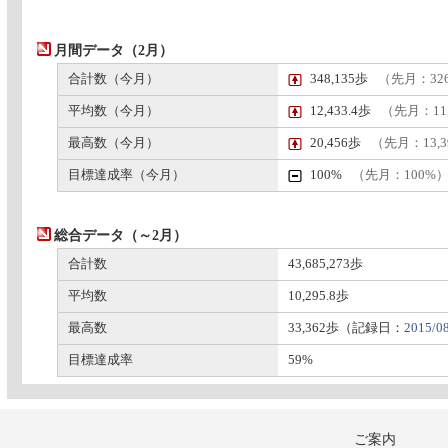
月間データ（2月）
合計数（今月）
348,135歩
（先月：326
平均数（今月）
12,433.4歩
（先月：11,
最高数（今月）
20,456歩
（先月：13,
目標達成率（今月）
100%
（先月：100%
総合データ（～2月）
合計数
43,685,273歩
平均数
10,295.8歩
最高数
33,362歩（記録日：
2015/0
目標達成率
59%
ご案内