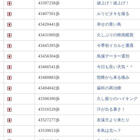
43397258歩
値上げ！値上げ！
43407501歩
ルリビタキを撮る
43420441歩
幸せの青い鳥
43431969歩
久しぶりの映画鑑賞
43445395歩
今季初イカルと遭遇
43456304歩
鳥撮データー選別
43466541歩
今日も良い天気＾＾
43480883歩
頸椎から来る痛み
43494042歩
歯科の再治療
43506390歩
久し振りのハイキング
43516529歩
汗が出る暑さ！
43527277歩
友遠方より来たり
43539013歩
冬鳥は北へ？