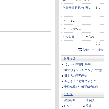
坐骨神経痛痛みが動...
Ｓｅ
ｉ
8/7
子分
8/7
つかっと
やっと夏！…↑
みたお
記録ノート検索
お知らせ
【サーバ障害】2018年1...
風邪やインフルエンザに注意...
日本人の平均寿命
みなさんご存知ですか？
予測体重120万回診断達成...
ヘルプ
健康診断
体験談
Q＆A
辞典