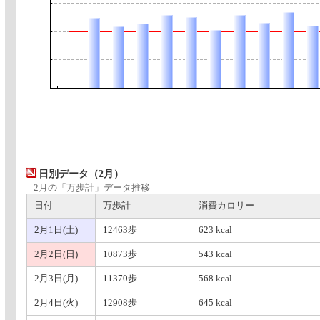
日別データ（2月）
2月の「万歩計」データ推移
日付
万歩計
消費カロリー
2月1日(土)
12463歩
623 kcal
2月2日(日)
10873歩
543 kcal
2月3日(月)
11370歩
568 kcal
2月4日(火)
12908歩
645 kcal