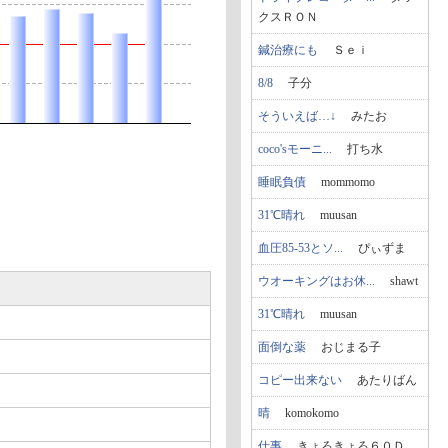
クスＲＯＮ
鍼治療にも
Ｓｅｉ
8/8
子分
そういえば…↓
みたお
coco'sモーニ...
打ち水
睡眠負債
mommomo
31℃晴れ
muusan
血圧85-53とソ...
ぴぃずま
ウオーキングはお休...
shawt
31℃晴れ
muusan
面倒な薬
おじまる子
コピー出来ない
あたりばん
晴
komokomo
仕事
きょろきょろ６０Ｄ