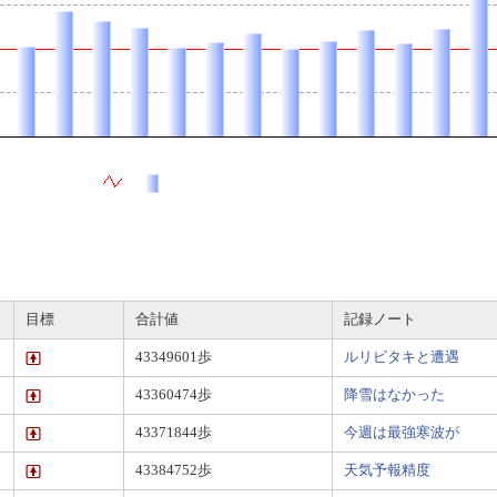
目標
合計値
記録ノート
43349601歩
ルリビタキと遭遇
43360474歩
降雪はなかった
43371844歩
今週は最強寒波が
43384752歩
天気予報精度