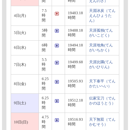
時間
間
えんのさ）
7.5
天淵冰炭（てん
19483.18
時
4日(月)
えんひょうた
時間
間
ん）
5時
19488.18
天涯孤独(てん
5日(火)
時間
間
がいこどく)
6時
19494.18
天涯地角(てん
6日(水)
時間
間
がいちかく)
5.5
19499.68
天涯比隣(てん
時
7日(木)
時間
がいひりん)
間
6.25
19505.93
天下泰平（てん
時
8日(金)
時間
かたいへい）
間
6.25
伝家宝刀（でん
19512.18
時
9日(土)
かのほうとう）
時間
間
4.75
19516.93
天下無双（てん
時
10日(日)
時間
かむそう）
間