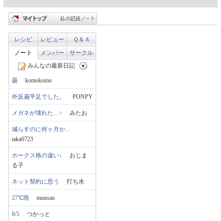
レシピ
レビュー
Ｑ＆Ａ
ノート
メンバー
サークル
みんなの最新日記
曇
komokomo
外反扁平足でした。
PONPY
メガネが壊れた…↑
みたお
減らすのに何ヶ月か...
taka0723
ホークス格の違い↓
おじま
る子
ネット契約に思う
打ち水
27℃雨
muusan
8/5
つかっと