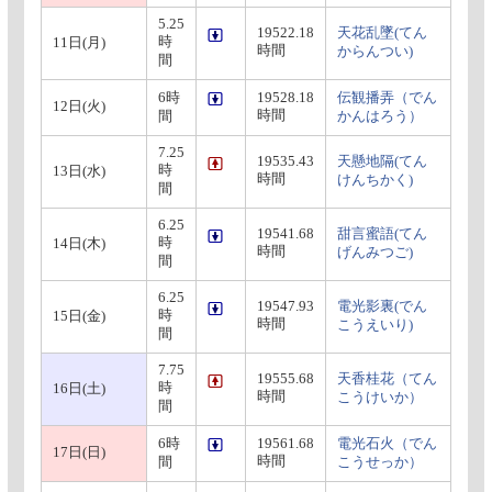
5.25
19522.18
天花乱墜(てん
時
11日(月)
時間
からんつい)
間
6時
19528.18
伝観播弄（でん
12日(火)
時間
間
かんはろう）
7.25
19535.43
天懸地隔(てん
時
13日(水)
時間
けんちかく)
間
6.25
19541.68
甜言蜜語(てん
時
14日(木)
時間
げんみつご)
間
6.25
19547.93
電光影裏(でん
時
15日(金)
時間
こうえいり)
間
7.75
19555.68
天香桂花（てん
時
16日(土)
時間
こうけいか）
間
6時
19561.68
電光石火（でん
17日(日)
時間
間
こうせっか）