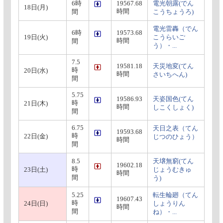
6時
19567.68
電光朝露(でん
18日(月)
時間
間
こうちょうろ)
電光雷轟（でん
6時
19573.68
19日(火)
こうらいご
時間
間
う）・...
7.5
19581.18
天災地変(てん
時
20日(水)
時間
さいちへん)
間
5.75
19586.93
天姿国色(てん
時
21日(木)
時間
しこくしょく)
間
6.75
天日之表（てん
19593.68
時
22日(金)
じつのひょう）
時間
間
8.5
天壌無窮(てん
19602.18
時
23日(土)
じょうむきゅ
時間
間
う)
5.25
転生輪廻（てん
19607.43
時
24日(日)
しょうりん
時間
間
ね）・...