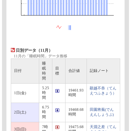
日別データ（11月）
11月の「睡眠時間」データ推移
睡
眠
目
日付
合計値
記録ノート
時
標
間
5.25
顚越不恭（てん
19461.93
時
1日(金)
えつふきょう）
時間
間
6.75
19468.68
田園将蕪(でん
時
2日(土)
時間
えんしょうぶ)
間
7時
19475.68
天淵之差（てん
3日(日)