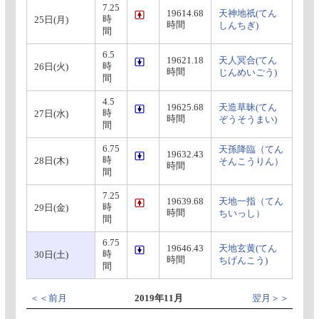
7.25
19614.68
天神地祇(てん
時
25日(月)
時間
しんちぎ)
間
6.5
19621.18
天人冥合(てん
時
26日(火)
時間
じんめいごう)
間
4.5
19625.68
天造草昧(てん
時
27日(水)
時間
ぞうそうまい)
間
6.75
天孫降臨（てん
19632.43
時
28日(木)
そんこうりん）
時間
間
7.25
19639.68
天地一指（てん
時
29日(金)
時間
ちいっし）
間
6.75
19646.43
天地玄黄(てん
時
30日(土)
時間
ちげんこう)
間
＜＜前月
2019年11月
翌月＞＞