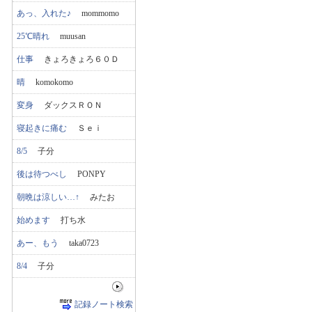
あっ、入れた♪
mommomo
25℃晴れ
muusan
仕事
きょろきょろ６０Ｄ
晴
komokomo
変身
ダックスＲＯＮ
寝起きに痛む
Ｓｅｉ
8/5
子分
後は待つべし
PONPY
朝晩は涼しい…↑
みたお
始めます
打ち水
あー、もう
taka0723
8/4
子分
記録ノート検索