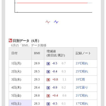
日別データ（6月）
6月の「BMI」データ推移
増減値
日付
BMI
記録ノート
(前日比/累計)
1日(月)
28.9
-0.5
0.7
23℃晴れ
2日(火)
28.5
-0.4
0.3
25℃晴れ
3日(水)
29.3
+0.8
1.1
19℃雨
4日(木)
28.4
-0.9
0.2
20℃曇り
5日(金)
28.8
+0.4
0.6
21℃晴れ
6日(土)
28.3
-0.5
0.1
17℃晴れ