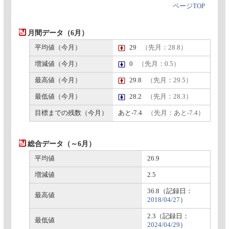
ページTOP
月間データ（6月）
平均値（今月）
29
（先月：28.8）
増減値（今月）
0
（先月：0.5）
最高値（今月）
29.8
（先月：29.5）
最低値（今月）
28.2
（先月：28.3）
目標までの残数（今月）
あと-7.4
（先月：あと-7.4）
総合データ（～6月）
平均値
26.9
増減値
2.5
36.8（記録日：
最高値
2018/04/27
）
2.3（記録日：
最低値
2024/04/29
）