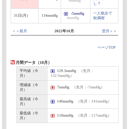
9mmHg
し？
一人散歩で
-5mmHg
31日(月)
134mmHg
4mmHg
秋満喫
＜＜前月
2022年10月
翌月＞＞
ページTOP
月間データ（10月）
平均値（今
129.3mmHg
（先月：
月）
132.5mmHg）
増減値（今
7mmHg
（先月：-7mmHg）
月）
最高値（今
140mmHg
（先月：141mmHg）
月）
最低値（今
118mmHg
（先月：117mmHg）
月）