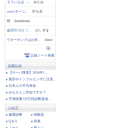
そういえば…↓
みたお
coco'sモーニ...
打ち水
晴
komokomo
血圧85-53とソ...
ぴぃずま
ウオーキングはお休...
shawt
記録ノート検索
お知らせ
【サーバ障害】2018年1...
風邪やインフルエンザに注意...
日本人の平均寿命
みなさんご存知ですか？
予測体重120万回診断達成...
ヘルプ
健康診断
体験談
Q＆A
辞典
ノート
脳トレ