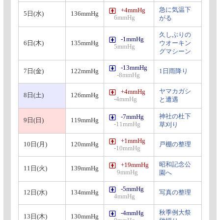
急に気温下
+4mmHg
5日(水)
136mmHg
6mmHg
がる
久しぶりの
-1mmHg
6日(木)
135mmHg
ウオーキン
5mmHg
グマシーン
-13mmHg
7日(金)
122mmHg
1日雨降り
-8mmHg
ヤマカガシ
+4mmHg
8日(土)
126mmHg
-4mmHg
と遭遇
神社の杜下
-7mmHg
9日(日)
119mmHg
-11mmHg
草刈り
+1mmHg
10日(月)
120mmHg
戸棚の整理
-10mmHg
昭和記念公
+19mmHg
11日(火)
139mmHg
9mmHg
園へ
-5mmHg
12日(水)
134mmHg
写真の整理
4mmHg
秋季例大祭
-4mmHg
13日(木)
130mmHg