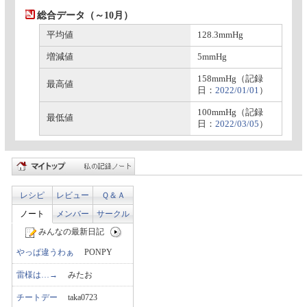
総合データ（～10月）
平均値
128.3mmHg
増減値
5mmHg
158mmHg（記録
最高値
日：
2022/01/01
）
100mmHg（記録
最低値
日：
2022/03/05
）
レシピ
レビュー
Ｑ＆Ａ
ノート
メンバー
サークル
みんなの最新日記
やっぱ違うわぁ
PONPY
雷様は…→
みたお
チートデー
taka0723