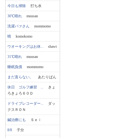
今日も掃除
打ち水
30℃晴れ
muusan
洗濯バァさん
mommomo
晴
komokomo
ウオーキングはお休...
shawt
31℃晴れ
muusan
睡眠負債
mommomo
まだ直らない。
あたりばん
休日 ゴルフ練習 ...
きょ
ろきょろ６０Ｄ
ドライブレコーダー...
ダッ
クスＲＯＮ
鍼治療にも
Ｓｅｉ
8/8
子分