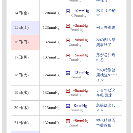
0mmHg
榊採り
木遣りの稽
-10mmHg
14日(金)
120mmHg
-10mmHg
古
+3mmHg
15日(土)
123mmHg
例大祭準備
-7mmHg
秋の例大祭
+9mmHg
16日(日)
132mmHg
2mmHg
無事終了
孫が急に現
+5mmHg
17日(月)
137mmHg
7mmHg
れる
市の特別健
-13mmHg
18日(火)
124mmHg
康検査&amp;
-6mmHg
イン...
ジョウビタ
+8mmHg
19日(水)
132mmHg
2mmHg
キ雌 飛来
鳥撮は楽し
-9mmHg
20日(木)
123mmHg
-7mmHg
＾＾
神代植物園
+9mmHg
21日(金)
132mmHg
2mmHg
で薔薇撮