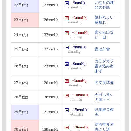
かなりの種
-9mmHg
22日(土)
123mmHg
-7mmHg
類の野鳥
気持ちよい
+3mmHg
23日(日)
126mmHg
-4mmHg
秋晴れ
家から出な
+11mmHg
24日(月)
137mmHg
7mmHg
い一日
-5mmHg
25日(火)
132mmHg
夜は外食
2mmHg
カラダカラ
-9mmHg
26日(水)
123mmHg
書き込み出
-7mmHg
来ず
+3mmHg
27日(木)
126mmHg
冬支度準備
-4mmHg
今日も良い
+10mmHg
28日(金)
136mmHg
6mmHg
天気＾＾
測量結果確
-15mmHg
29日(土)
121mmHg
-9mmHg
認
逆流性食道
+18mmHg
30日(日)
139mmHg
炎ぶり返