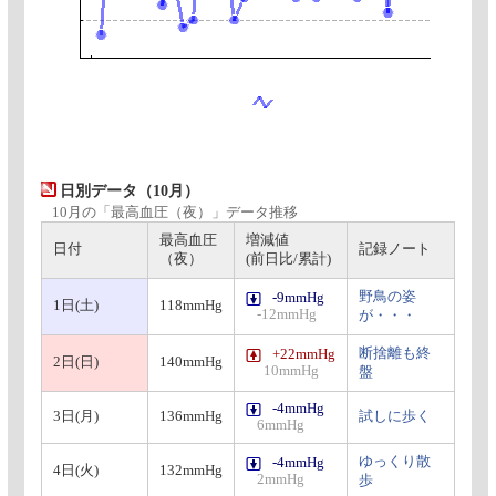
日別データ（10月）
10月の「最高血圧（夜）」データ推移
最高血圧
増減値
日付
記録ノート
（夜）
(前日比/累計)
野鳥の姿
-9mmHg
1日(土)
118mmHg
-12mmHg
が・・・
断捨離も終
+22mmHg
2日(日)
140mmHg
10mmHg
盤
-4mmHg
3日(月)
136mmHg
試しに歩く
6mmHg
ゆっくり散
-4mmHg
4日(火)
132mmHg
2mmHg
歩