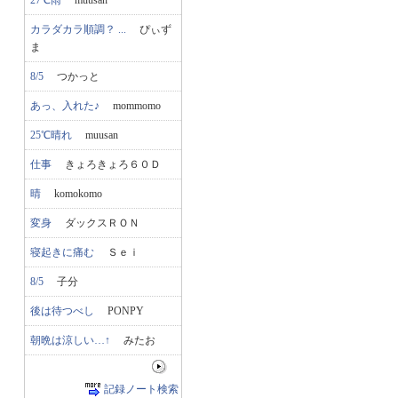
27℃雨
muusan
カラダカラ順調？ ...
ぴぃず
ま
8/5
つかっと
あっ、入れた♪
mommomo
25℃晴れ
muusan
仕事
きょろきょろ６０Ｄ
晴
komokomo
変身
ダックスＲＯＮ
寝起きに痛む
Ｓｅｉ
8/5
子分
後は待つべし
PONPY
朝晩は涼しい…↑
みたお
記録ノート検索