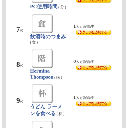
PC使用時間
( 分 )
1
人が記録中
7
位
飲酒時のつまみ
( 食 )
0
人が記録中
8
位
Hermina
Thompson
( 階 )
1
人が記録中
9
位
うどん ラーメ
ンを食べる
( 杯 )