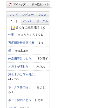
レシピ
レビュー
Ｑ＆Ａ
ノート
メンバー
サークル
みんなの最新日記
仕事
きょろきょろ６０Ｄ
再度鎖骨神経痛治療
Ｓｅｉ
曇
komokomo
外反扁平足でした。
PONPY
メガネが壊れた…↑
みたお
減らすのに何ヶ月か...
taka0723
ホークス格の違い↓
おじま
る子
ネット契約に思う
打ち水