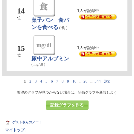
14
1
人が記録中
位
菓子パン 食パ
ンを食べる
( 食 )
15
1
人が記録中
位
尿中アルブミン
( mg/dl )
1
2
3
4
5
6
7
8
9
10
...
20
...
544
次≧
希望のグラフが見つからない場合は、記録グラフを新設しよう
記録グラフを作る
ゲストさんのノート
マイトップ
|