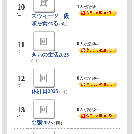
10
1
人が記録中
位
スウィーツ 饅
頭を食べる
( 食 )
11
0
人が記録中
位
きもの生活2025
( 回 )
12
0
人が記録中
位
休肝日2025
( 回 )
13
0
人が記録中
位
出張2025
( 回 )