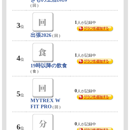
( 回 )
1
人が記録中
3
位
出張2026
( 回 )
1
人が記録中
4
位
19時以降の飲食
( 食 )
0
人が記録中
5
位
MYTREX W
FIT PRO
( 回 )
0
人が記録中
6
位