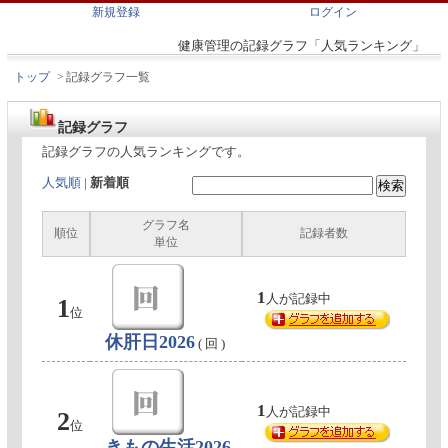
新規登録
ログイン
健康管理の記録グラフ「人気ランキング」
トップ
>
記録グラフ一覧
記録グラフ
記録グラフの人気ランキングです。
人気順
|
新着順
グラフ名
順位
記録者数
単位
1
人が記録中
1
位
休肝日2026
( 回 )
1
人が記録中
2
位
きもの生活2026