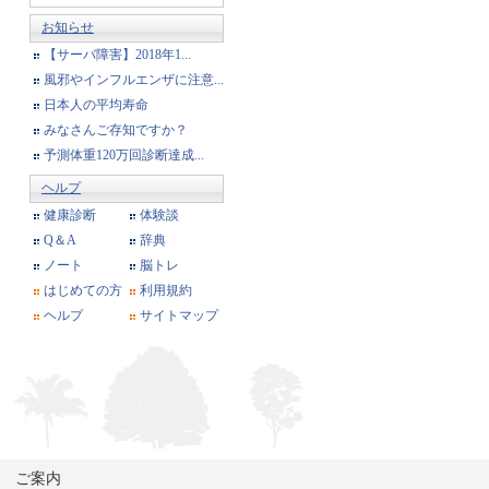
お知らせ
【サーバ障害】2018年1...
風邪やインフルエンザに注意...
日本人の平均寿命
みなさんご存知ですか？
予測体重120万回診断達成...
ヘルプ
健康診断
体験談
Q＆A
辞典
ノート
脳トレ
はじめての方
利用規約
ヘルプ
サイトマップ
ご案内