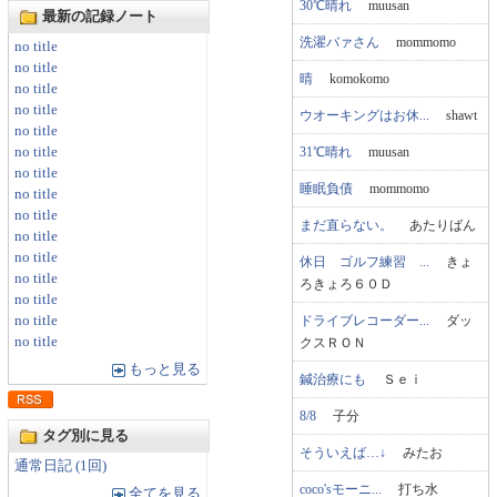
30℃晴れ
muusan
最新の記録ノート
洗濯バァさん
mommomo
no title
no title
晴
komokomo
no title
no title
ウオーキングはお休...
shawt
no title
31℃晴れ
muusan
no title
no title
睡眠負債
mommomo
no title
no title
まだ直らない。
あたりばん
no title
no title
休日 ゴルフ練習 ...
きょ
no title
ろきょろ６０Ｄ
no title
ドライブレコーダー...
ダッ
no title
no title
クスＲＯＮ
もっと見る
鍼治療にも
Ｓｅｉ
8/8
子分
タグ別に見る
そういえば…↓
みたお
通常日記 (1回)
coco'sモーニ...
打ち水
全てを見る