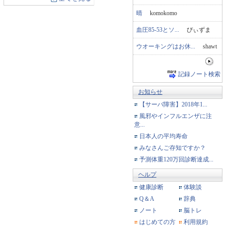
晴
komokomo
血圧85-53とソ...
ぴぃずま
ウオーキングはお休...
shawt
記録ノート検索
お知らせ
【サーバ障害】2018年1...
風邪やインフルエンザに注
意...
日本人の平均寿命
みなさんご存知ですか？
予測体重120万回診断達成...
ヘルプ
健康診断
体験談
Q＆A
辞典
ノート
脳トレ
はじめての方
利用規約