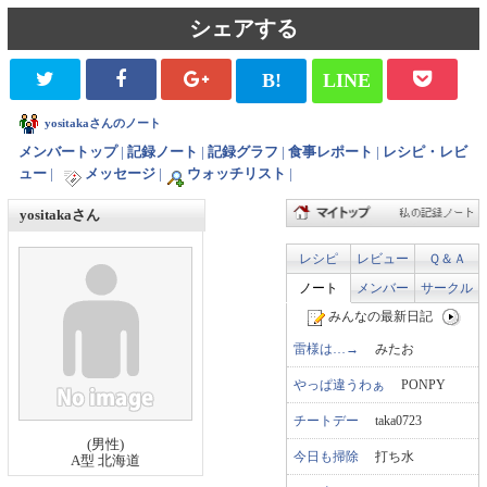
シェアする
B!
LINE
yositakaさんのノート
メンバートップ
|
記録ノート
|
記録グラフ
|
食事レポート
|
レシピ・レビ
ュー
|
メッセージ
|
ウォッチリスト
|
yositakaさん
レシピ
レビュー
Ｑ＆Ａ
ノート
メンバー
サークル
みんなの最新日記
雷様は…→
みたお
やっぱ違うわぁ
PONPY
チートデー
taka0723
(男性)
今日も掃除
打ち水
A型 北海道