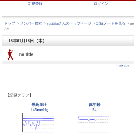
新規登録
ログイン
トップ
>
メンバー検索
>
yositakaさんのトップページ
>
記録ノートを見る
>
no
title
18年01月18日（木）
no title
< no title
【記録グラフ】
最高血圧
体年齢
145mmHg
54