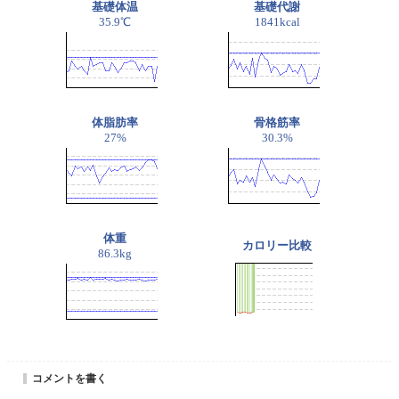
基礎体温
基礎代謝
35.9℃
1841kcal
体脂肪率
骨格筋率
27%
30.3%
体重
カロリー比較
86.3kg
コメントを書く