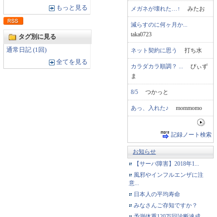
もっと見る
メガネが壊れた…↑
みたお
減らすのに何ヶ月か...
taka0723
タグ別に見る
通常日記 (1回)
ネット契約に思う
打ち水
全てを見る
カラダカラ順調？ ...
ぴぃず
ま
8/5
つかっと
あっ、入れた♪
mommomo
記録ノート検索
お知らせ
【サーバ障害】2018年1...
風邪やインフルエンザに注
意...
日本人の平均寿命
みなさんご存知ですか？
予測体重120万回診断達成...