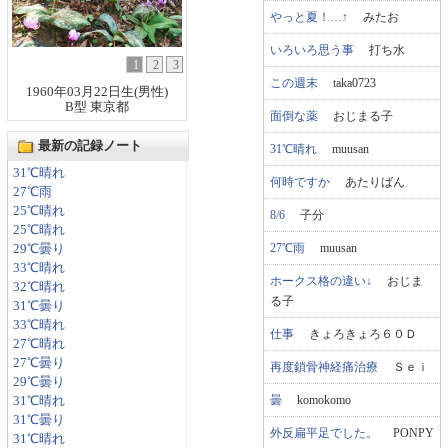
やっと夏！…↑
みたお
いろいろ思う事
打ち水
1
2
3
この週末
taka0723
1960年03月22日生(男性)
B型 東京都
面倒な薬
おじまる子
最新の記録ノート
31℃晴れ
muusan
31℃晴れ
何時ですか
あたりばん
27℃雨
25℃晴れ
8/6
子分
25℃晴れ
27℃雨
muusan
29℃曇り
33℃晴れ
ホークス格の違い↓
おじま
32℃晴れ
る子
31℃曇り
33℃晴れ
仕事
きょろきょろ６０Ｄ
27℃晴れ
27℃曇り
再度鎖骨神経痛治療
Ｓｅｉ
29℃曇り
曇
komokomo
31℃晴れ
31℃曇り
外反扁平足でした。
PONPY
31℃晴れ