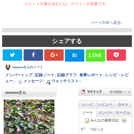
コメントを書き込むには、ログインが必要です。
ページTOPへ戻る↑
シェアする
B!
LINE
muusanさんのノート
メンバートップ
|
記録ノート
|
記録グラフ
|
食事レポート
|
レシピ・レビ
ュー
|
メッセージ
|
ウォッチリスト
|
muusanさん
レシピ
レビュー
Ｑ＆Ａ
ノート
メンバー
サークル
みんなの最新日記
8/7
つかっと