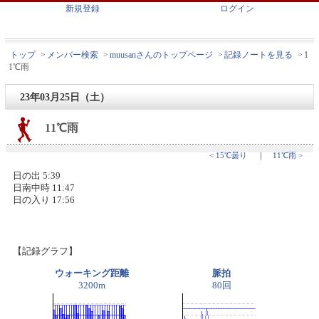
新規登録
ログイン
トップ
>
メンバー検索
>
muusanさんのトップページ
>
記録ノートを見る
>
1
1℃雨
23年03月25日（土）
11℃雨
< 15℃曇り
｜
11℃雨 >
日の出 5:39
日南中時 11:47
日の入り 17:56
【記録グラフ】
ウォーキング距離
脈拍
3200m
80回