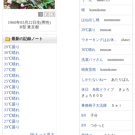
晴
komokomo
1
2
3
はね出し桃
mommomo
1960年03月22日生(男性)
B型 東京都
29℃曇り
muusan
最新の記録ノート
ウオーキングはお休...
shawt
29℃曇り
30℃晴れ
muusan
30℃晴れ
31℃晴れ
洗濯バァさん
mommomo
31℃晴れ
晴夜雷雨
komokomo
27℃雨
25℃晴れ
しかたないねー
あたりばん
25℃晴れ
29℃曇り
休日 糸島ドライブ
きょろ
33℃晴れ
きょろ６０Ｄ
32℃晴れ
31℃曇り
事務椅子大活躍
Ｓｅｉ
33℃晴れ
8/9
子分
27℃晴れ
27℃曇り
8/9
つかっと
29℃曇り
もっと見る