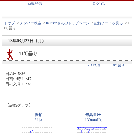
新規登録
ログイン
トップ
>
メンバー検索
>
muusanさんのトップページ
>
記録ノートを見る
>
1
1℃曇り
23年03月27日（月）
11℃曇り
< 11℃雨
｜
10℃曇り >
日の出 5:36
日南中時 11:47
日の入り 17:58
【記録グラフ】
脈拍
最高血圧
81回
139mmHg