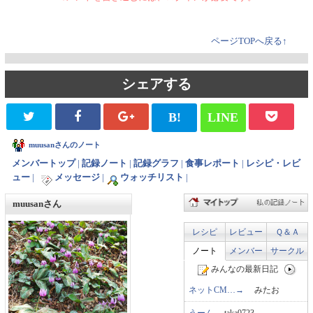
ページTOPへ戻る↑
シェアする
B!
LINE
muusanさんのノート
メンバートップ
|
記録ノート
|
記録グラフ
|
食事レポート
|
レシピ・レビ
ュー
|
メッセージ
|
ウォッチリスト
|
muusanさん
レシピ
レビュー
Ｑ＆Ａ
ノート
メンバー
サークル
みんなの最新日記
ネットCM…→
みたお
うーん
taka0723