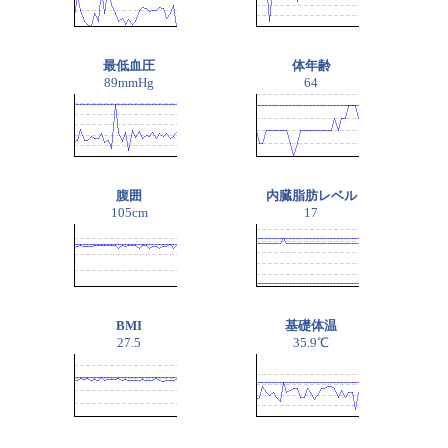
最低血圧
体年齢
89mmHg
64
腹囲
内臓脂肪レベル
105cm
17
BMI
基礎体温
27.5
35.9℃