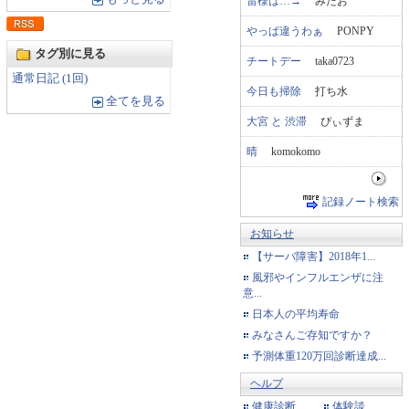
雷様は…→
みたお
やっぱ違うわぁ
PONPY
タグ別に見る
チートデー
taka0723
通常日記 (1回)
今日も掃除
打ち水
全てを見る
大宮 と 渋滞
ぴぃずま
晴
komokomo
記録ノート検索
お知らせ
【サーバ障害】2018年1...
風邪やインフルエンザに注
意...
日本人の平均寿命
みなさんご存知ですか？
予測体重120万回診断達成...
ヘルプ
健康診断
体験談