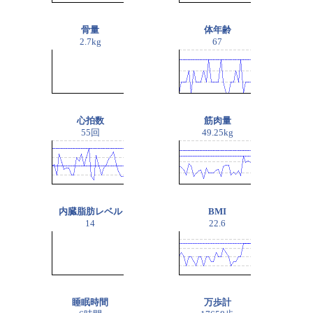
骨量
体年齢
2.7kg
67
心拍数
筋肉量
55回
49.25kg
内臓脂肪レベル
BMI
14
22.6
睡眠時間
万歩計