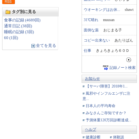
ウオーキングはお休...
shawt
タグ別に見る
31℃晴れ
muusan
食事の記録 (4689回)
通常日記 (38回)
面倒な薬
おじまる子
睡眠の記録 (3回)
60 (1回)
コピー出来ない
あたりばん
全てを見る
仕事
きょろきょろ６０Ｄ
記録ノート検索
お知らせ
【サーバ障害】2018年1...
風邪やインフルエンザに注
意...
日本人の平均寿命
みなさんご存知ですか？
予測体重120万回診断達成...
ヘルプ
健康診断
体験談