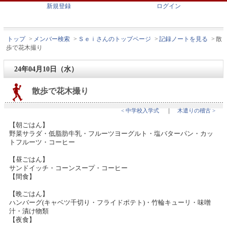
新規登録
ログイン
トップ
>
メンバー検索
>
Ｓｅｉさんのトップページ
>
記録ノートを見る
>
散
歩で花木撮り
24年04月10日（水）
散歩で花木撮り
< 中学校入学式
｜
木遣りの稽古 >
【朝ごはん】
野菜サラダ・低脂肪牛乳・フルーツヨーグルト・塩バターパン・カッ
トフルーツ・コーヒー
【昼ごはん】
サンドイッチ・コーンスープ・コーヒー
【間食】
【晩ごはん】
ハンバーグ(キャベツ千切り・フライドポテト)・竹輪キューリ・味噌
汁・漬け物類
【夜食】