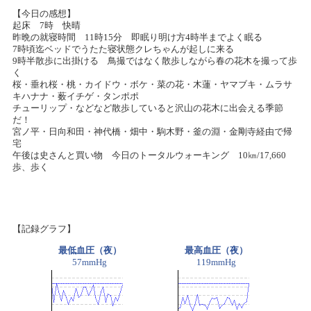
【今日の感想】
起床 7時 快晴
昨晩の就寝時間 11時15分 即眠り明け方4時半までよく眠る
7時頃迄ベッドでうたた寝状態クレちゃんが起しに来る
9時半散歩に出掛ける 鳥撮ではなく散歩しながら春の花木を撮って歩
く
桜・垂れ桜・桃・カイドウ・ボケ・菜の花・木蓮・ヤマブキ・ムラサ
キハナナ・薮イチゲ・タンポポ
チューリップ・などなど散歩していると沢山の花木に出会える季節
だ！
宮ノ平・日向和田・神代橋・畑中・駒木野・釜の淵・金剛寺経由で帰
宅
午後は史さんと買い物 今日のトータルウォーキング 10㎞/17,660
歩、歩く
【記録グラフ】
最低血圧（夜）
最高血圧（夜）
57mmHg
119mmHg