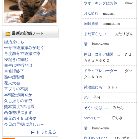
ウオーキングはお休...
shawt
31℃晴れ
muusan
睡眠負債
mommomo
最新の記録ノート
まだ直らない。
あたりばん
鍼治療にも
晴
komokomo
坐骨神経痛痛みが動く
再度鎖骨神経痛治療
休日 ゴルフ練習 ...
きょ
寝起きに痛む
ろきょろ６０Ｄ
先生は神様だ!!!
ドライブレコーダー...
ダッ
車修理終了
クスＲＯＮ
熱中症警報
花火大会
鍼治療にも
Ｓｅｉ
アプリの不調
早朝散歩爽やか
8/8
子分
久し振りの青空
熊本震度7の地震
そういえば…↓
みたお
画像整理進まず
coco'sモーニ...
打ち水
義兄の４９日法要
今日の早朝は涼しぃ～
晴
komokomo
もっと見る
血圧85-53とソ...
ぴぃずま