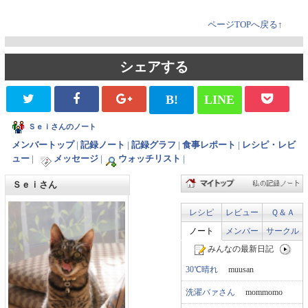
ページTOPへ戻る↑
シェアする
B!
LINE
Ｓｅｉさんのノート
メンバートップ
|
記録ノート
|
記録グラフ
|
食事レポート
|
レシピ・レビ
ュー
|
メッセージ
|
ウォッチリスト
|
Ｓｅｉさん
レシピ
レビュー
Ｑ＆Ａ
ノート
メンバー
サークル
みんなの最新日記
30℃晴れ
muusan
洗濯バァさん
mommomo