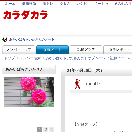
ホーム
健康診断
脳トレ
Ｑ＆Ａ
レシピ
ノート ▼
その他のサ
あかいばらさいたさんのノート
メンバートップ
記録ノート
記録グラフ
食事レポート
トップ
>
メンバー検索
>
あかいばらさいたさんのトップページ
>
記録ノートを
あかいばらさいたさん
24年06月20日（木）
no title
【記録グラフ】
1
2
3