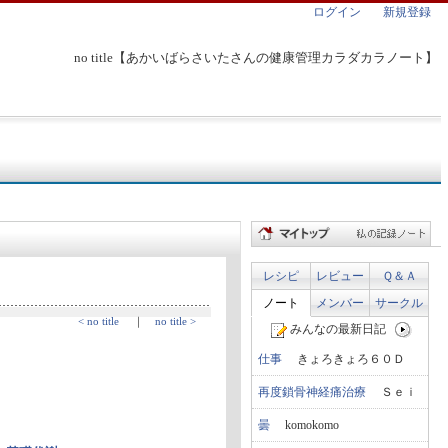
ログイン
新規登録
no title【あかいばらさいたさんの健康管理カラダカラノート】
レシピ
レビュー
Ｑ＆Ａ
ノート
メンバー
サークル
< no title
｜
no title >
みんなの最新日記
仕事
きょろきょろ６０Ｄ
再度鎖骨神経痛治療
Ｓｅｉ
曇
komokomo