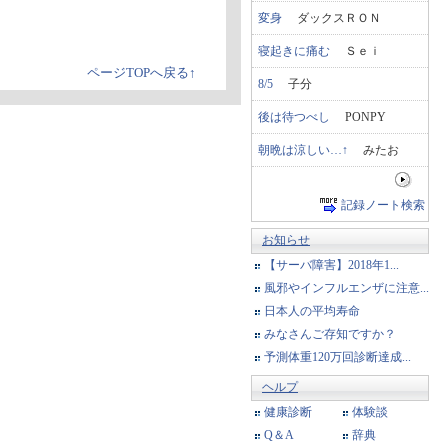
変身
ダックスＲＯＮ
寝起きに痛む
Ｓｅｉ
ページTOPへ戻る↑
8/5
子分
後は待つべし
PONPY
朝晩は涼しい…↑
みたお
記録ノート検索
お知らせ
【サーバ障害】2018年1...
風邪やインフルエンザに注意...
日本人の平均寿命
みなさんご存知ですか？
予測体重120万回診断達成...
ヘルプ
健康診断
体験談
Q＆A
辞典