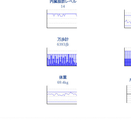
内臓脂肪レベル
14
万歩計
6393歩
体重
69.4kg