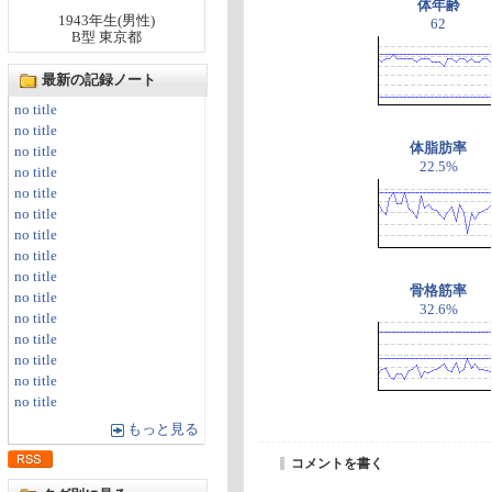
体年齢
1943年生(男性)
62
B型 東京都
最新の記録ノート
no title
no title
体脂肪率
no title
22.5%
no title
no title
no title
no title
no title
no title
骨格筋率
no title
32.6%
no title
no title
no title
no title
no title
もっと見る
コメントを書く