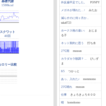
基礎代謝
外反扁平足でした。
PONPY
1598kcal
メガネが壊れた…↑
みたお
減らすのに何ヶ月か...
taka0723
ホークス格の違い↓
おじま
スクワット
る子
40回
ネット契約に思う
打ち水
27℃雨
muusan
カラダカラ順調？ ...
ぴぃず
ま
カロリー比較
8/5
つかっと
あっ、入れた♪
mommomo
25℃晴れ
muusan
仕事
きょろきょろ６０Ｄ
晴
komokomo