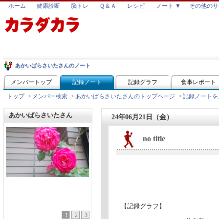
ホーム
健康診断
脳トレ
Ｑ＆Ａ
レシピ
ノート ▼
その他のサ
あかいばらさいたさんのノート
メンバートップ
記録ノート
記録グラフ
食事レポート
トップ
>
メンバー検索
>
あかいばらさいたさんのトップページ
>
記録ノートを
あかいばらさいたさん
24年06月21日（金）
no title
【記録グラフ】
1
2
3