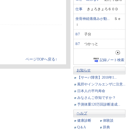
仕事
きょろきょろ６０Ｄ
坐骨神経痛痛みが動...
Ｓｅ
ｉ
8/7
子分
8/7
つかっと
ページTOPへ戻る↑
記録ノート検索
お知らせ
【サーバ障害】2018年1...
風邪やインフルエンザに注意...
日本人の平均寿命
みなさんご存知ですか？
予測体重120万回診断達成...
ヘルプ
健康診断
体験談
Q＆A
辞典