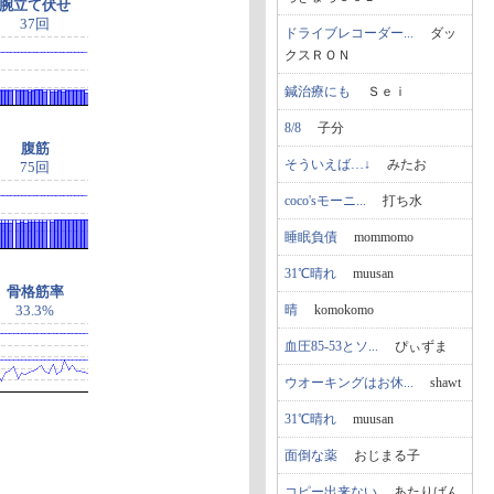
腕立て伏せ
37回
ドライブレコーダー...
ダッ
クスＲＯＮ
鍼治療にも
Ｓｅｉ
8/8
子分
腹筋
そういえば…↓
みたお
75回
coco'sモーニ...
打ち水
睡眠負債
mommomo
31℃晴れ
muusan
骨格筋率
晴
komokomo
33.3%
血圧85-53とソ...
ぴぃずま
ウオーキングはお休...
shawt
31℃晴れ
muusan
面倒な薬
おじまる子
コピー出来ない
あたりばん