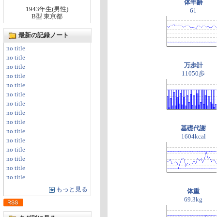
体年齢
1943年生(男性)
61
B型 東京都
最新の記録ノート
no title
no title
万歩計
no title
11050歩
no title
no title
no title
no title
no title
no title
基礎代謝
no title
1604kcal
no title
no title
no title
no title
no title
もっと見る
体重
69.3kg