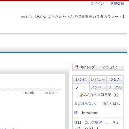
ログイン
新規登録
no title【あかいばらさいたさんの健康管理カラダカラノート】
レシピ
レビュー
Ｑ＆Ａ
ノート
メンバー
サークル
< no title
｜
no title >
みんなの最新日記
まだ直らない。
あたりばん
晴
komokomo
休日 ゴルフ練習 ...
きょ
ろきょろ６０Ｄ