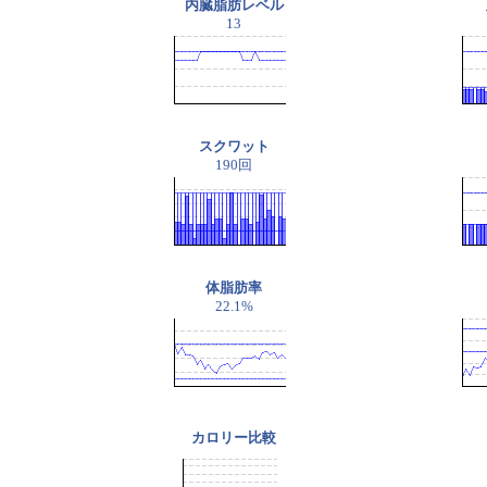
内臓脂肪レベル
13
スクワット
190回
体脂肪率
22.1%
カロリー比較