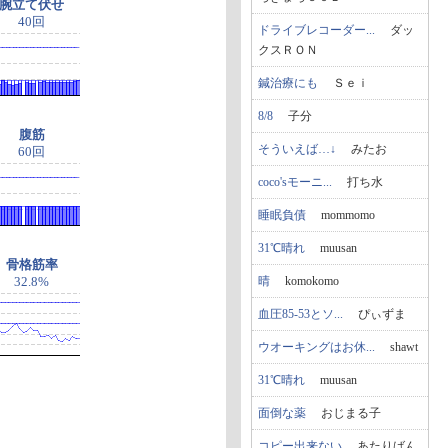
腕立て伏せ
40回
ドライブレコーダー...
ダッ
クスＲＯＮ
鍼治療にも
Ｓｅｉ
8/8
子分
腹筋
そういえば…↓
みたお
60回
coco'sモーニ...
打ち水
睡眠負債
mommomo
31℃晴れ
muusan
骨格筋率
晴
komokomo
32.8%
血圧85-53とソ...
ぴぃずま
ウオーキングはお休...
shawt
31℃晴れ
muusan
面倒な薬
おじまる子
コピー出来ない
あたりばん