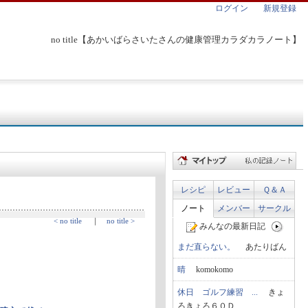
ログイン
新規登録
no title【あかいばらさいたさんの健康管理カラダカラノート】
レシピ
レビュー
Ｑ＆Ａ
ノート
メンバー
サークル
< no title
｜
no title >
みんなの最新日記
まだ直らない。
あたりばん
晴
komokomo
休日 ゴルフ練習 ...
きょ
ろきょろ６０Ｄ