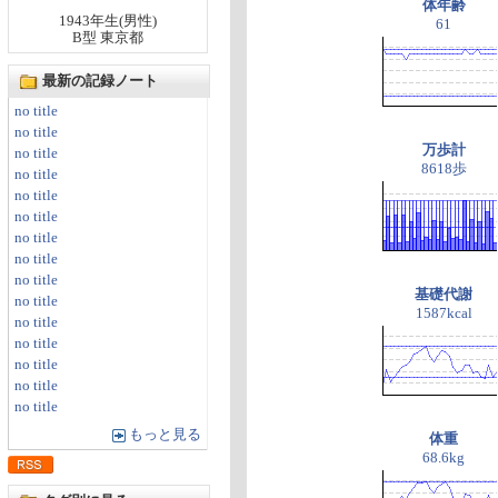
体年齢
1943年生(男性)
61
B型 東京都
最新の記録ノート
no title
no title
万歩計
no title
8618歩
no title
no title
no title
no title
no title
no title
基礎代謝
no title
1587kcal
no title
no title
no title
no title
no title
もっと見る
体重
68.6kg