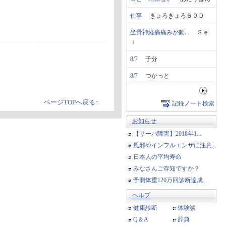
仕事
きょろきょろ６０Ｄ
坐骨神経痛痛みが動...
Ｓｅ
ｉ
8/7
子分
8/7
つかっと
ページTOPへ戻る↑
記録ノート検索
お知らせ
【サーバ障害】2018年1...
風邪やインフルエンザに注意...
日本人の平均寿命
みなさんご存知ですか？
予測体重120万回診断達成...
ヘルプ
健康診断
体験談
Q＆A
辞典