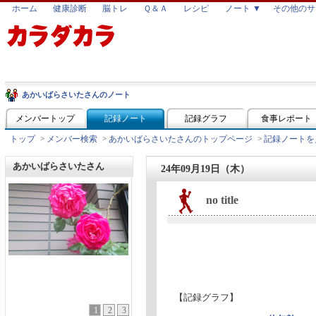
ホーム
健康診断
脳トレ
Ｑ＆Ａ
レシピ
ノート ▼
その他のサ
あかいばらさいたさんのノート
メンバートップ
記録ノート
記録グラフ
食事レポート
トップ
>
メンバー検索
>
あかいばらさいたさんのトップページ
>
記録ノートを
あかいばらさいたさん
24年09月19日（木）
no title
【記録グラフ】
1
2
3