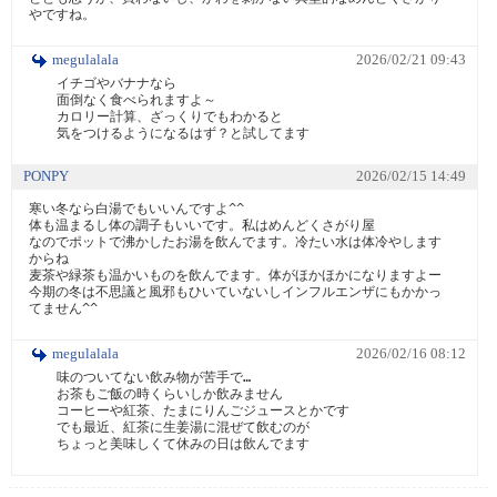
やですね。
megulalala
2026/02/21 09:43
イチゴやバナナなら

面倒なく食べられますよ～

カロリー計算、ざっくりでもわかると

気をつけるようになるはず？と試してます
PONPY
2026/02/15 14:49
寒い冬なら白湯でもいいんですよ^^

体も温まるし体の調子もいいです。私はめんどくさがり屋

なのでポットで沸かしたお湯を飲んでます。冷たい水は体冷やします
からね

麦茶や緑茶も温かいものを飲んでます。体がほかほかになりますよー

今期の冬は不思議と風邪もひいていないしインフルエンザにもかかっ
megulalala
2026/02/16 08:12
味のついてない飲み物が苦手で…

お茶もご飯の時くらいしか飲みません

コーヒーや紅茶、たまにりんごジュースとかです

でも最近、紅茶に生姜湯に混ぜて飲むのが

ちょっと美味しくて休みの日は飲んでます