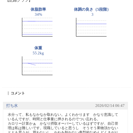
【記録グラフ】
体脂肪率
体調の良さ（5段階）
34%
3
体重
55.2kg
コメント
打ち水
2026/02/14 06:47
水分って、私もなかなか取れない。よくわかります　かなり意識して
いるんですが、時間と仕事量に押されるのでつい忘れる。

カロリー計算かぁ　かなり摂取オーバーしているはずですが、自己管
理は私は難しいです。現職していると思うし　そうそう果物頂かない
ととも思うが、買わないし、かわを剝かない典型的なめんどくさがり