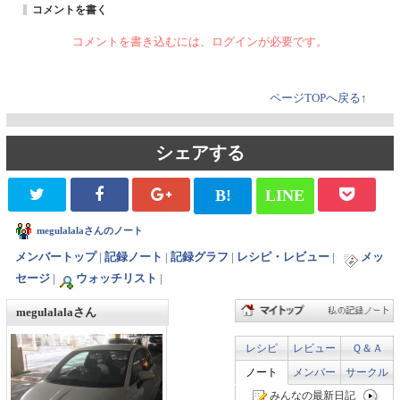
コメントを書く
コメントを書き込むには、ログインが必要です。
ページTOPへ戻る↑
シェアする
B!
LINE
megulalalaさんのノート
メンバートップ
|
記録ノート
|
記録グラフ
|
レシピ・レビュー
|
メッ
セージ
|
ウォッチリスト
|
megulalalaさん
レシピ
レビュー
Ｑ＆Ａ
ノート
メンバー
サークル
みんなの最新日記