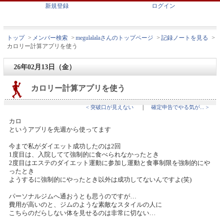
新規登録
ログイン
トップ
>
メンバー検索
>
megulalalaさんのトップページ
>
記録ノートを見る
>
カロリー計算アプリを使う
26年02月13日（金）
カロリー計算アプリを使う
< 突破口が見えない
｜
確定申告でやる気が... >
カロ
というアプリを先週から使ってます
今まで私がダイエット成功したのは2回
1度目は、入院してて強制的に食べられなかったとき
2度目はエステのダイエット運動に参加し運動と食事制限を強制的にや
ったとき
ようするに強制的にやったとき以外は成功してないんですよ(笑)
パーソナルジムへ通おうとも思うのですが…
費用が高いのと、ジムのような素敵なスタイルの人に
こちらのだらしない体を見せるのは非常に切ない…