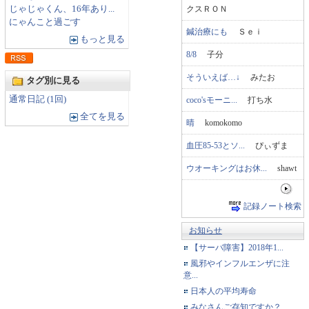
クスＲＯＮ
じゃじゃくん、16年あり...
にゃんこと過ごす
鍼治療にも
Ｓｅｉ
もっと見る
8/8
子分
そういえば…↓
みたお
タグ別に見る
通常日記 (1回)
coco'sモーニ...
打ち水
全てを見る
晴
komokomo
血圧85-53とソ...
ぴぃずま
ウオーキングはお休...
shawt
記録ノート検索
お知らせ
【サーバ障害】2018年1...
風邪やインフルエンザに注
意...
日本人の平均寿命
みなさんご存知ですか？