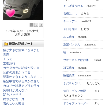
やっぱ違うわぁ
PONPY
雷様は…→
みたお
チートデー
taka0723
1
2
3
今日も掃除
打ち水
1976年06月10日生(女性)
A型 北海道
30℃晴れ
muusan
最新の記録ノート
洗濯バァさん
mommomo
猫が大きな病気になりまし...
晴
komokomo
喜寿
くっそ
ウオーキングはお休...
shawt
京都旅行
31℃晴れ
muusan
カラダカラの記録が役に立...
旦那の風邪がうつる
睡眠負債
mommomo
懸垂ができるようになる！...
確定申告でやる気が失せた
まだ直らない。
あたりばん
カロリー計算アプリを使う
突破口が見えない
休日 ゴルフ練習 ...
きょ
髪をバッサリ
ろきょろ６０Ｄ
穏やかなお正月
ドライブレコーダー...
ダッ
雪のない大晦日