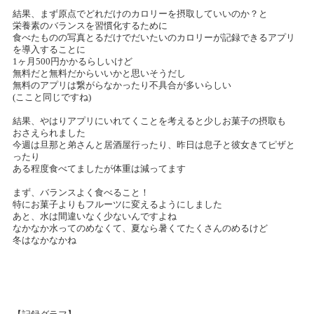
結果、まず原点でどれだけのカロリーを摂取していいのか？と
栄養素のバランスを習慣化するために
食べたものの写真とるだけでだいたいのカロリーが記録できるアプリ
を導入することに
1ヶ月500円かかるらしいけど
無料だと無料だからいいかと思いそうだし
無料のアプリは繋がらなかったり不具合が多いらしい
(ここと同じですね)
結果、やはりアプリにいれてくことを考えると少しお菓子の摂取も
おさえられました
今週は旦那と弟さんと居酒屋行ったり、昨日は息子と彼女きてピザと
ったり
ある程度食べてましたが体重は減ってます
まず、バランスよく食べること！
特にお菓子よりもフルーツに変えるようにしました
あと、水は間違いなく少ないんですよね
なかなか水ってのめなくて、夏なら暑くてたくさんのめるけど
冬はなかなかね