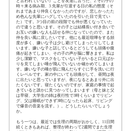
と言われていない）ことを友達に言った、2.その子の
時々来る病み期、3.先輩が引退する日の私の態度（そ
れまであまり仲良くなかったのですが、悲しかったた
め色んな先輩にハグしていたのを引いた目で見てい
た）です。3つ目の前の段階でも仲が悪くなっていた
ので違うと思います。その子とは結構長い付き合いで
お互いの嫌いな人も話せる仲になっていたので、また
仲を良い風に戻したいです。他にも最近喧嘩をする頻
度が多く、嫌いな子は少し避けてしまったりしてしま
います。嫌いな子と話しているとどうしても頭痛や腹
痛が起きてしまい、その子の声が脳に響きます。私は
少し潔癖で、マスクをしていない子がいると口元ばか
りを見てしまい唾が飛んでいないか確かめてしまいま
す。嫌いな子の唾が肌に飛んだらすぐに手を洗いに行
くレベルです。家の中にいても頭痛がして、昼間は夜
に出たいと思っていますが、夜になるとあまり外に出
たくないです。寝たくないのですが、家庭の事情で起
きていると誰かに見つかってしまいます（母と妹と父
は早寝、大学生の姉は夜行性で3時くらいまでリビン
グ、父は睡眠ができず3時になったら起床、リビング
で爆音の音楽を流す。）。どうしたらいいでしょう
か。
もう一つは、最近では生理の周期がおかしく、11日間
続くときもあれば、整理が終わって2週間でまた生理