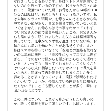
が始まったこともあります。私はストレスが原因では
ないのかと思っているのですが、10月からテストが終
わって一段落ついていた所、お母さんから240位中150
位なのは駄目だ、勉強しろとずっとうるさいです。私
は去年のクラスの環境や、お母さんのうるささから集
中できない節があり、音楽を爆音で聞いていないと集
中できません。お母さんはその事をわかってくれず、
ついお父さんの前で暴言を吐いたところ、お父さんか
らも鬼のように怒られました。お父さんは精神障害を
患っていて、仕事ができず私が生まれていない時、お
母さんにも暴力を働いたことがあるそうです。また、
私はスマホを持っていなくて「友達との連絡も取れな
いのは流石に無理」、「高校生になってスマホは遅す
ぎる」「そのせいで皆からも話がわからなくて遅れて
いる」といっても、買ってくれません。こういうこと
はいろいろな人に相談したいですがネットで長文を書
いたあと、間違って再起動をしてしまうことが多く、
諦めることが多くなっています。病院で診断されたほ
うがいいでしょうか。今悩んでいる内容も母に知られ
たくないです。とても悲しくなることが多く、時には
涙が出るほどです。
この二件について、これから私がどうしたら良いの
か、詳しく情報を書いてほしいです。お願いします。