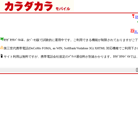
ﾛ
大
ｶﾗﾀﾞｶﾗﾓﾊﾞｲﾙは、β(ﾍﾞｰﾀ)版で試験的に運用中です。ご利用できる機能が制限されておりますがご
第三世代携帯電話(DoCoMo FOMA, au WIN, SoftBank/Vodafone 3G) XHTML 
サイト利用は無料ですが、携帯電話会社規定のﾊﾟｹｯﾄ通信料が別途かかります。ｶﾗﾀﾞｶﾗﾓﾊﾞｲﾙでは、