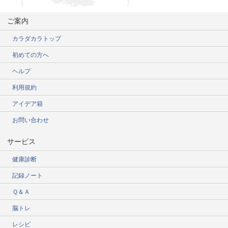
ご案内
カラダカラトップ
初めての方へ
ヘルプ
利用規約
アイデア箱
お問い合わせ
サービス
健康診断
記録ノート
Ｑ＆Ａ
脳トレ
レシピ