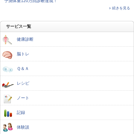
予測体重120万回診断達成！
続きを見る
サービス一覧
健康診断
脳トレ
Ｑ＆Ａ
レシピ
ノート
記録
体験談