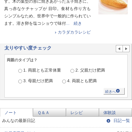
す。木の葉型の形に焼きあがった玉子焼きに、
真っ赤なケチャップが 目印。食材も作り方も
シンプルなため、世界中で一般的に作られてい
ます。溶き卵を塩コショウで味付
... 続き
カラダカラレシピ
太りやすい度チェック
両親のタイプは？
1. 両親とも正常体重
2. 父親だけ肥満
3. 母親だけ肥満
4. 両親とも肥満
続きへ
ノート
Ｑ＆Ａ
レシピ
体験談
みんなの最新日記
日記一覧