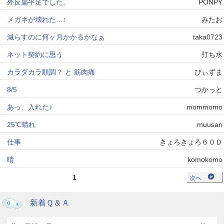
外反扁平足でした。
PONPY
メガネが壊れた…↑
みたお
減らすのに何ヶ月かかるかなぁ
taka0723
ネット契約に思う
打ち水
カラダカラ順調？ と 筋肉痛
ぴぃずま
8/5
つかっと
あっ、入れた♪
mommomo
25℃晴れ
muusan
仕事
きょろきょろ６０Ｄ
晴
komokomo
1
次へ
新着Ｑ＆Ａ