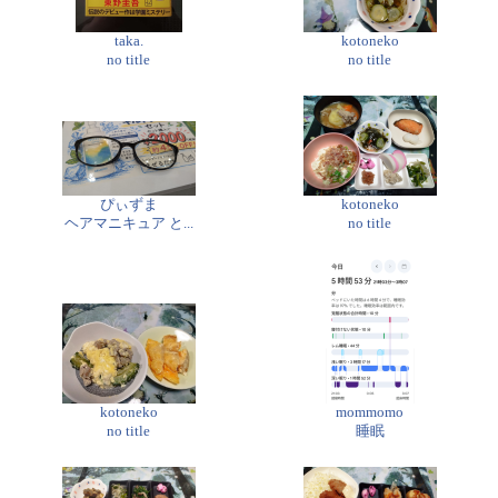
taka.
kotoneko
no title
no title
ぴぃずま
kotoneko
ヘアマニキュア と...
no title
kotoneko
mommomo
no title
睡眠