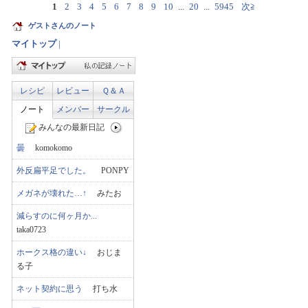
1
2
3
4
5
6
7
8
9
10
...
20
...
5945
次≧
ゲストさんのノート
マイトップ
|
レシピ
レビュー
Ｑ＆Ａ
ノート
メンバー
サークル
みんなの最新日記
曇
komokomo
外反扁平足でした。
PONPY
メガネが壊れた…↑
みたお
減らすのに何ヶ月か...
taka0723
ホークス格の違い↓
おじま
る子
ネット契約に思う
打ち水