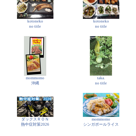
kotoneko
kotoneko
no title
no title
mommomo
taka.
沖縄
no title
ダックスＲＯＮ
mommomo
熱中症対策2026
シンガポールライス