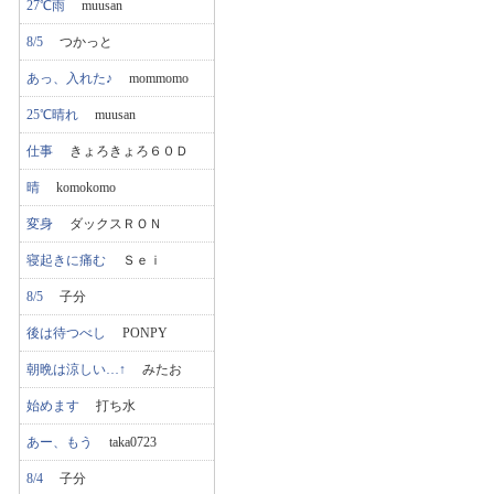
27℃雨
muusan
8/5
つかっと
あっ、入れた♪
mommomo
25℃晴れ
muusan
仕事
きょろきょろ６０Ｄ
晴
komokomo
変身
ダックスＲＯＮ
寝起きに痛む
Ｓｅｉ
8/5
子分
後は待つべし
PONPY
朝晩は涼しい…↑
みたお
始めます
打ち水
あー、もう
taka0723
8/4
子分