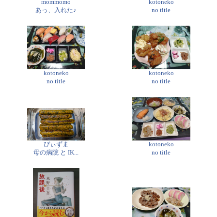
mommomo
kotoneko
あっ、入れた♪
no title
kotoneko
kotoneko
no title
no title
ぴぃずま
kotoneko
母の病院 と IK...
no title