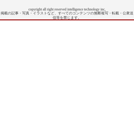
copyright all right reserved intelligence technology inc,
掲載の記事・写真・イラストなど、すべてのコンテンツの無断複写・転載・公衆送
信等を禁じます。