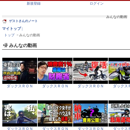
新規登録
ログイン
みんなの動画
ゲストさんのノート
マイトップ
|
トップ
>
みんなの動画
みんなの動画
ダックスＲＯＮ
ダックスＲＯＮ
ダックスＲＯＮ
ダックス
ダックスＲＯＮ
ダックスＲＯＮ
ダックスＲＯＮ
ダックス