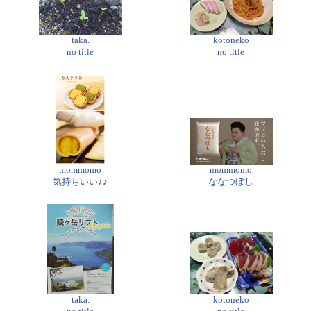
taka.
kotoneko
no title
no title
mommomo
mommomo
気持ちいい♪♪
ななつぼし
taka.
kotoneko