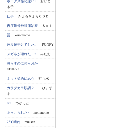
ホークス格の違い↓
おじま
る子
仕事
きょろきょろ６０Ｄ
再度鎖骨神経痛治療
Ｓｅｉ
曇
komokomo
外反扁平足でした。
PONPY
メガネが壊れた…↑
みたお
減らすのに何ヶ月か...
taka0723
ネット契約に思う
打ち水
カラダカラ順調？ ...
ぴぃず
ま
8/5
つかっと
あっ、入れた♪
mommomo
25℃晴れ
muusan