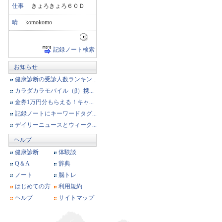
仕事
きょろきょろ６０Ｄ
晴
komokomo
記録ノート検索
お知らせ
健康診断の受診人数ランキン...
カラダカラモバイル（β）携...
金券1万円分もらえる！キャ...
記録ノートにキーワードタグ...
デイリーニュースとウィーク...
ヘルプ
健康診断
体験談
Q＆A
辞典
ノート
脳トレ
はじめての方
利用規約
ヘルプ
サイトマップ