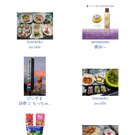
kotoneko
mommomo
no title
横浜へ
ぴぃずま
kotoneko
診察 と もっちゅ...
no title