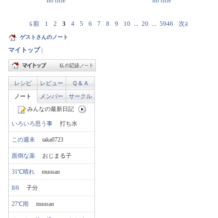
no title
no title
≦前
1
2
3
4
5
6
7
8
9
10
...
20
...
5946
次≧
ゲストさんのノート
マイトップ
|
レシピ
レビュー
Ｑ＆Ａ
ノート
メンバー
サークル
みんなの最新日記
いろいろ思う事
打ち水
この週末
taka0723
面倒な薬
おじまる子
31℃晴れ
muusan
8/6
子分
27℃雨
muusan