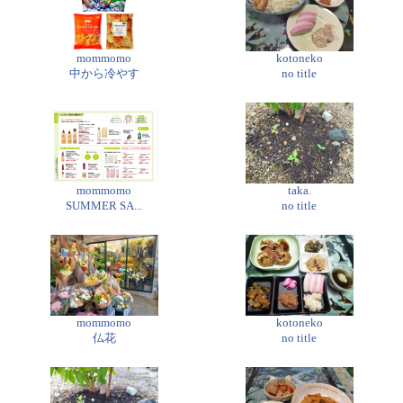
mommomo
kotoneko
中から冷やす
no title
mommomo
taka.
SUMMER SA...
no title
mommomo
kotoneko
仏花
no title