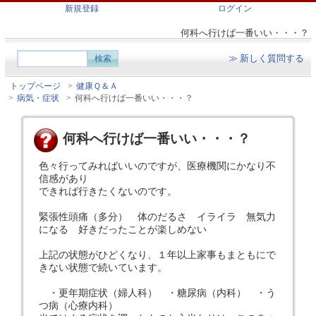
新規登録
ログイン
何科へ行けば一番いい・・・？
≫ 新しく質問する
トップページ
>
健康Ｑ＆Ａ
>
病気・症状
>
何科へ行けば一番いい・・・？
何科へ行けば一番いい・・・？
色々行ってみればいいのですが、医療機関にかなり不
信感があり
できれば行きたくないのです。
緊張性頭痛（多分） 体のだるさ イライラ 無気力
になる 好きだったことが楽しめない
上記の状態がひどくなり、１年以上家事もまともにで
きない状態で続いています。
・更年期症状（婦人科） ・糖尿病（内科） ・う
つ病（心療内科）