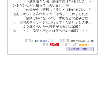
３０歳を過ぎた頃、腰痛で整形外科に行き、レ
ントゲンなども撮ってもらいましたが
「仙骨が少し変形してるけど加齢が原因のこと
もあるから」と言われシップは出してくれましたが
「治療は特にないので（手術などの必要はな
し）民間のマッサージなど行ってください」との事。
２０歳くらいから腰痛があるのに加齢と
は・・・？ 民間へ行けとは何のための病院・・？
質問者
kotoneko さん
質問日
2017/06/26 11:28
回答
解決済
役立ち度
★★★
☆☆