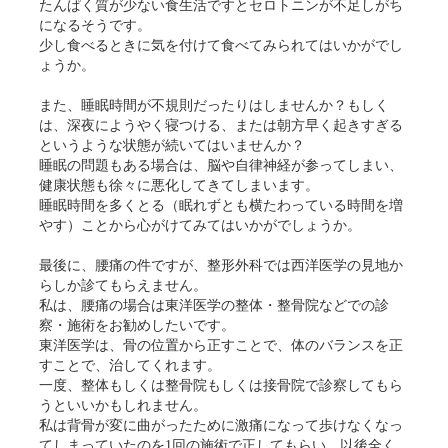
たんぱく質が少ない食生活ですとセロトニンが不足しがち
になるそうです。
少し食べるときに気を付けて食べてみられてはいかがでし
ょうか。
また、睡眠時間が不規則だったりはしませんか？もしく
は、深夜にようやく寝つける、または朝方早く起きすぎる
というような状態が続いてはいませんか？
睡眠の問題もある場合は、脳や自律神経が参ってしまい、
健康状態も徐々に悪化してきてしまいます。
睡眠時間を多くとる（眠れずとも横たわっている時間を増
やす）ことから心がけてみてはいかがでしょうか。
最後に、腰痛の件ですが、整形外科では西洋医学の見地か
らしか診てもらえません。
私は、腰痛の場合は東洋医学の整体・整骨院などでの診
察・施術をお勧めしたいです。
東洋医学は、骨の位置から正すことで、体のバランスを正
すことで、治してくれます。
一度、整体もしくは整骨院もしくは接骨院で診察してもら
うといいかもしれません。
私は背骨が変に曲がったために激痛になって歩けなくなっ
てしまっていたのを1回の施術で正してもらい、以後全く