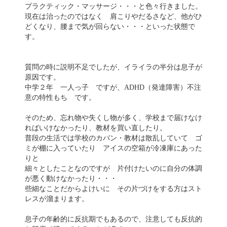
プラクティック・マッサージ・・・と色々行きました。
現在は治ったのではなく 肩こりやだるさなど、他がひ
どくなり、腰まで気が回らない・・・といった状態で
す。
質問の時に説明不足でしたが、イライラの半分は息子が
原因です。
中学２年 一人っ子 ですが、ADHD（発達障害）不注
意の特性もち です。
そのため、忘れ物や失くし物が多く、学校まで届けなけ
ればいけなかったり、教材を買い直したり。
普段の生活では学校のカバン・教材は散乱していて ゴ
ミが棚に入っていたり アイスの空箱が冷凍庫にあった
りと
細々としたことなのですが 片付けたいのに自分の体調
が悪く動けなかったり・・・
些細なことだからよけいに その片づけをする方はスト
レスが溜まります。
息子の年齢的に反抗期でもあるので、注意しても反抗的