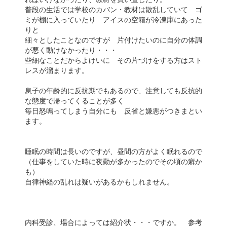
普段の生活では学校のカバン・教材は散乱していて ゴ
ミが棚に入っていたり アイスの空箱が冷凍庫にあった
りと
細々としたことなのですが 片付けたいのに自分の体調
が悪く動けなかったり・・・
些細なことだからよけいに その片づけをする方はスト
レスが溜まります。
息子の年齢的に反抗期でもあるので、注意しても反抗的
な態度で帰ってくることが多く
毎日怒鳴ってしまう自分にも 反省と嫌悪がつきまとい
ます。
睡眠の時間は長いのですが、昼間の方がよく眠れるので
（仕事をしていた時に夜勤が多かったのでその頃の癖か
も）
自律神経の乱れは疑いがあるかもしれません。
内科受診、場合によっては紹介状・・・ですか。 参考