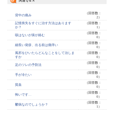
関連Ｑ＆Ａ
（回答数：
背中の痛み
2）
記憶喪失をすぐに治す方法はあります
（回答数：
か？
1）
（回答数：
咳はないが痰が絡む
0）
（回答数：
細長い発疹、出る前は痛痒い
0）
風邪をひいたらどんなことをして治しま
（回答数：
すか
0）
（回答数：
足のツレの予防法
0）
（回答数：
手が冷たい
0）
（回答数：
貧血
0）
（回答数：
怖いです…
0）
（回答数：
鬱病なのでしょうか？
1）