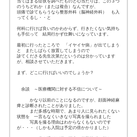
当てはまる症状を調べたものと心当たりは、この３つ
のうちどれか（または複合）なんですが、
頭痛で診てもらうなら整形外科（脳神経外科） も入
ってくるし・・と
何科に行けば良いのかわからず、行きたくない気持ち
も手伝って 結局行かず仕舞いになっています。
最初に行ったところで 「イヤイヤ病」が出てしまう
と またしばらく放置してしまうので
診てくださる先生次第だというのは分かっています
が、相談させていただきます。
まず、どこに行けばいいのでしょうか？
余談 ～医療機関に対する不信について～
かなり以前のことになるのですが、顔面神経麻
痺と診断されたことがありました。
まだ多感な時期で、あまり人に見られたくない
状態を 一言もなくいきなり写真を撮られました
写真を撮る理由はわからなくもないのです
が・・・（しかも入院は予定の倍かかりました）