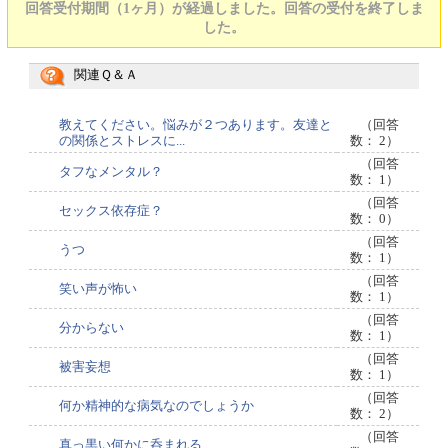
回答受付期間（1ヶ月）が経過しました。回答の受付を終了しま
した。
関連Ｑ＆Ａ
教えてください。悩みが２つあります。友達と
（回答
の関係とストレスに...
数： 2）
（回答
タフなメンタル？
数： 1）
（回答
セックス依存症？
数： 0）
（回答
うつ
数： 1）
（回答
笑い声が怖い
数： 1）
（回答
分からない
数： 1）
（回答
被害妄想
数： 1）
（回答
何か精神的な病気なのでしょうか
数： 2）
（回答
真っ黒い何かに呑まれる