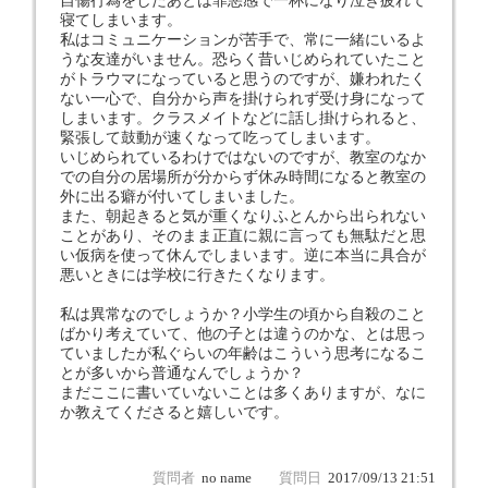
自傷行為をしたあとは罪悪感で一杯になり泣き疲れて
寝てしまいます。
私はコミュニケーションが苦手で、常に一緒にいるよ
うな友達がいません。恐らく昔いじめられていたこと
がトラウマになっていると思うのですが、嫌われたく
ない一心で、自分から声を掛けられず受け身になって
しまいます。クラスメイトなどに話し掛けられると、
緊張して鼓動が速くなって吃ってしまいます。
いじめられているわけではないのですが、教室のなか
での自分の居場所が分からず休み時間になると教室の
外に出る癖が付いてしまいました。
また、朝起きると気が重くなりふとんから出られない
ことがあり、そのまま正直に親に言っても無駄だと思
い仮病を使って休んでしまいます。逆に本当に具合が
悪いときには学校に行きたくなります。
私は異常なのでしょうか？小学生の頃から自殺のこと
ばかり考えていて、他の子とは違うのかな、とは思っ
ていましたが私ぐらいの年齢はこういう思考になるこ
とが多いから普通なんでしょうか？
まだここに書いていないことは多くありますが、なに
か教えてくださると嬉しいです。
質問者
no name
質問日
2017/09/13 21:51