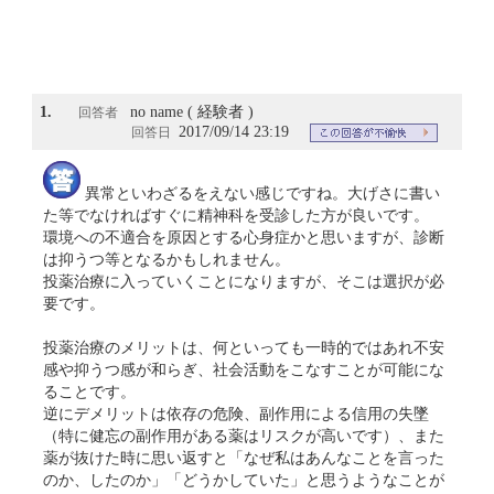
1.
no name ( 経験者 )
回答者
2017/09/14 23:19
回答日
異常といわざるをえない感じですね。大げさに書い
た等でなければすぐに精神科を受診した方が良いです。
環境への不適合を原因とする心身症かと思いますが、診断
は抑うつ等となるかもしれません。
投薬治療に入っていくことになりますが、そこは選択が必
要です。
投薬治療のメリットは、何といっても一時的ではあれ不安
感や抑うつ感が和らぎ、社会活動をこなすことが可能にな
ることです。
逆にデメリットは依存の危険、副作用による信用の失墜
（特に健忘の副作用がある薬はリスクが高いです）、また
薬が抜けた時に思い返すと「なぜ私はあんなことを言った
のか、したのか」「どうかしていた」と思うようなことが