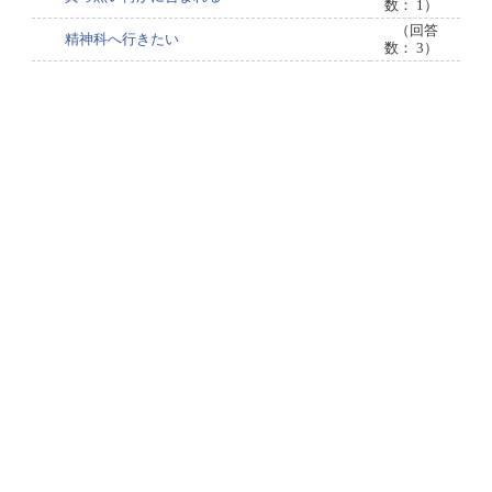
数： 1）
（回答
精神科へ行きたい
数： 3）