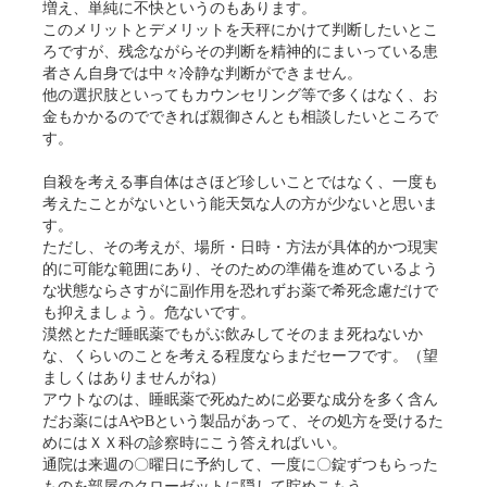
増え、単純に不快というのもあります。
このメリットとデメリットを天秤にかけて判断したいとこ
ろですが、残念ながらその判断を精神的にまいっている患
者さん自身では中々冷静な判断ができません。
他の選択肢といってもカウンセリング等で多くはなく、お
金もかかるのでできれば親御さんとも相談したいところで
す。
自殺を考える事自体はさほど珍しいことではなく、一度も
考えたことがないという能天気な人の方が少ないと思いま
す。
ただし、その考えが、場所・日時・方法が具体的かつ現実
的に可能な範囲にあり、そのための準備を進めているよう
な状態ならさすがに副作用を恐れずお薬で希死念慮だけで
も抑えましょう。危ないです。
漠然とただ睡眠薬でもがぶ飲みしてそのまま死ねないか
な、くらいのことを考える程度ならまだセーフです。（望
ましくはありませんがね）
アウトなのは、睡眠薬で死ぬために必要な成分を多く含ん
だお薬にはAやBという製品があって、その処方を受けるた
めにはＸＸ科の診察時にこう答えればいい。
通院は来週の〇曜日に予約して、一度に〇錠ずつもらった
ものを部屋のクローゼットに隠して貯めこもう…