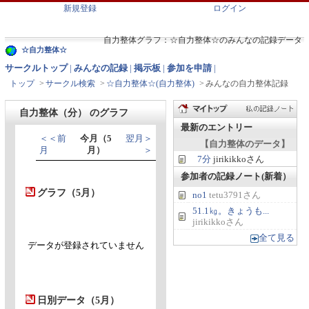
新規登録
ログイン
自力整体グラフ：☆自力整体☆のみんなの記録データ
☆自力整体☆
サークルトップ
|
みんなの記録
|
掲示板
|
参加を申請
|
トップ
>
サークル検索
>
☆自力整体☆(自力整体)
>
みんなの自力整体記録
自力整体（分） のグラフ
最新のエントリー
＜＜前
今月（5
翌月＞
【自力整体のデータ】
月
月）
＞
7分
jirikikkoさん
参加者の記録ノート(新着）
グラフ（5月）
no1
tetu3791さん
51.1㎏。きょうも...
jirikikkoさん
全て見る
データが登録されていません
日別データ（5月）