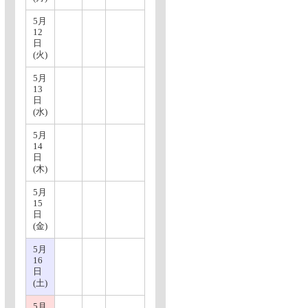
5月
12
日
(火)
5月
13
日
(水)
5月
14
日
(木)
5月
15
日
(金)
5月
16
日
(土)
5月