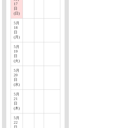
17
日
(日)
5月
18
日
(月)
5月
19
日
(火)
5月
20
日
(水)
5月
21
日
(木)
5月
22
日