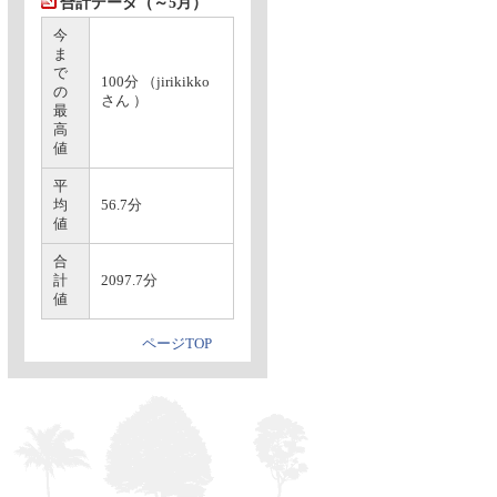
合計データ（～5月）
今
ま
で
100分 （jirikikko
の
さん ）
最
高
値
平
均
56.7分
値
合
計
2097.7分
値
ページTOP