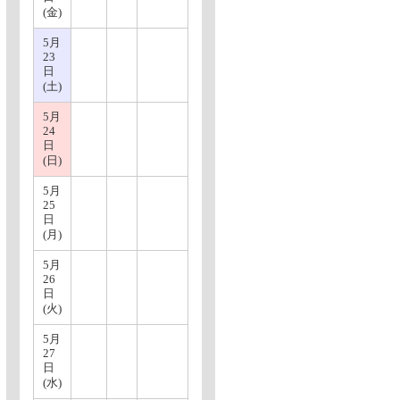
(金)
5月
23
日
(土)
5月
24
日
(日)
5月
25
日
(月)
5月
26
日
(火)
5月
27
日
(水)