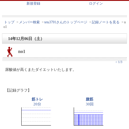
新規登録
ログイン
トップ
>
メンバー検索
>
tetu3791さんのトップページ
>
記録ノートを見る
>
n
o1
14年12月06日（土）
no1
< 1/3
尿酸値が高くまたダイエットいたします。
【記録グラフ】
筋トレ
腹筋
20分
30回