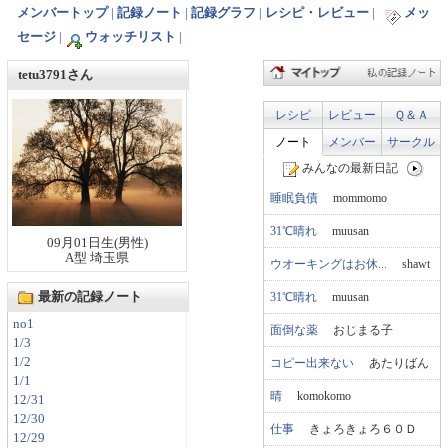
メンバートップ
|
記録ノート
|
記録グラフ
|
レシピ・レビュー
|
メッ
セージ
|
ウォッチリスト
|
tetu3791さん
レシピ
レビュー
Ｑ＆Ａ
ノート
メンバー
サークル
みんなの最新日記
睡眠負債
mommomo
31℃晴れ
muusan
09月01日生(男性)
A型 埼玉県
ウオーキングはお休...
shawt
31℃晴れ
muusan
最新の記録ノート
no1
面倒な薬
おじまる子
1/3
1/2
コピー出来ない
あたりばん
1/1
晴
komokomo
12/31
12/30
仕事
きょろきょろ６０Ｄ
12/29