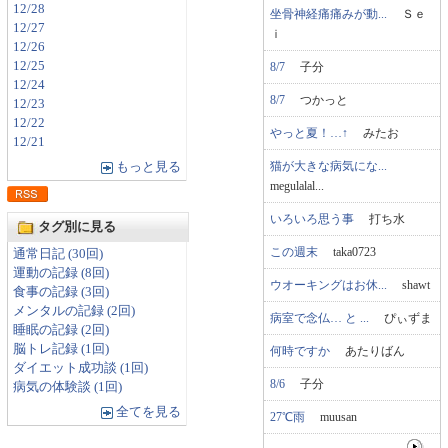
12/28
坐骨神経痛痛みが動...
Ｓｅ
12/27
ｉ
12/26
12/25
8/7
子分
12/24
8/7
つかっと
12/23
12/22
やっと夏！…↑
みたお
12/21
猫が大きな病気にな...
もっと見る
megulalal...
いろいろ思う事
打ち水
タグ別に見る
この週末
taka0723
通常日記 (30回)
運動の記録 (8回)
ウオーキングはお休...
shawt
食事の記録 (3回)
メンタルの記録 (2回)
病室で念仏… と ...
ぴぃずま
睡眠の記録 (2回)
脳トレ記録 (1回)
何時ですか
あたりばん
ダイエット成功談 (1回)
8/6
子分
病気の体験談 (1回)
全てを見る
27℃雨
muusan