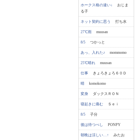
ホークス格の違い↓
おじま
る子
ネット契約に思う
打ち水
27℃雨
muusan
8/5
つかっと
あっ、入れた♪
mommomo
25℃晴れ
muusan
仕事
きょろきょろ６０Ｄ
晴
komokomo
変身
ダックスＲＯＮ
寝起きに痛む
Ｓｅｉ
8/5
子分
後は待つべし
PONPY
朝晩は涼しい…↑
みたお