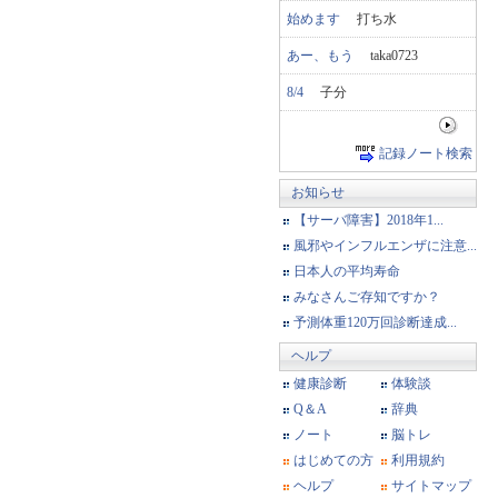
始めます
打ち水
あー、もう
taka0723
8/4
子分
記録ノート検索
お知らせ
【サーバ障害】2018年1...
風邪やインフルエンザに注意...
日本人の平均寿命
みなさんご存知ですか？
予測体重120万回診断達成...
ヘルプ
健康診断
体験談
Q＆A
辞典
ノート
脳トレ
はじめての方
利用規約
ヘルプ
サイトマップ