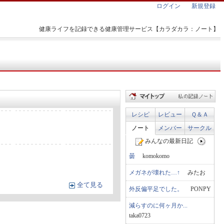
ログイン
新規登録
健康ライフを記録できる健康管理サービス【カラダカラ：ノート】
レシピ
レビュー
Ｑ＆Ａ
ノート
メンバー
サークル
みんなの最新日記
曇
komokomo
メガネが壊れた…↑
みたお
全て見る
外反偏平足でした。
PONPY
減らすのに何ヶ月か...
taka0723