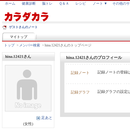
ホーム
健康診断
脳トレ
Ｑ＆Ａ
レシピ
ノート ▼
その他のサ
ゲストさんのノート
マイトップ
トップ
>
メンバー検索
>
hina.12421さんのトップページ
hina.12421さん
hina.12421さんのプロフィール
記録ノートの登録
記録ノート
記録グラフの設定
記録グラフ
足あと
(女性)