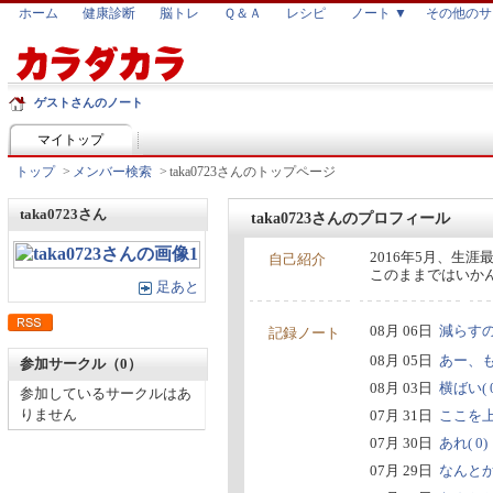
ホーム
健康診断
脳トレ
Ｑ＆Ａ
レシピ
ノート ▼
その他のサ
ゲストさんのノート
マイトップ
トップ
>
メンバー検索
>
taka0723さんのトップページ
taka0723さん
taka0723さんのプロフィール
2016年5月、生涯
自己紹介
このままではいか
足あと
08月 06日
減らすの
記録ノート
08月 05日
あー、もう
参加サークル（0）
08月 03日
横ばい( 0
参加しているサークルはあ
りません
07月 31日
ここを上
07月 30日
あれ( 0)
07月 29日
なんとか(