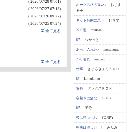
( 2026/07/28 07:01)
ホークス格の違い↓
おじま
( 2026/07/27 07:13)
る子
( 2026/07/26 09:27)
ネット契約に思う
打ち水
( 2026/07/25 07:24)
27℃雨
muusan
全て見る
8/5
つかっと
あっ、入れた♪
mommomo
25℃晴れ
muusan
全て見る
仕事
きょろきょろ６０Ｄ
晴
komokomo
変身
ダックスＲＯＮ
寝起きに痛む
Ｓｅｉ
8/5
子分
後は待つべし
PONPY
朝晩は涼しい…↑
みたお