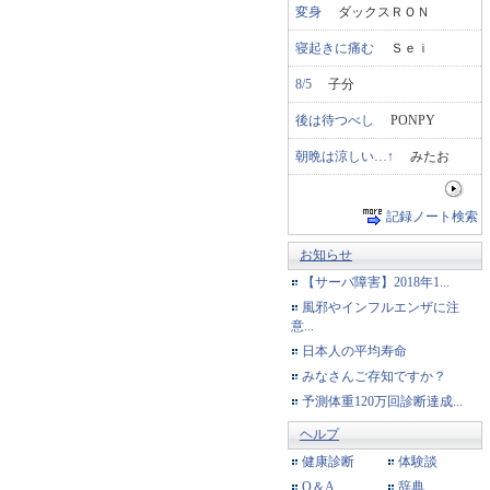
変身
ダックスＲＯＮ
寝起きに痛む
Ｓｅｉ
8/5
子分
後は待つべし
PONPY
朝晩は涼しい…↑
みたお
記録ノート検索
お知らせ
【サーバ障害】2018年1...
風邪やインフルエンザに注
意...
日本人の平均寿命
みなさんご存知ですか？
予測体重120万回診断達成...
ヘルプ
健康診断
体験談
Q＆A
辞典