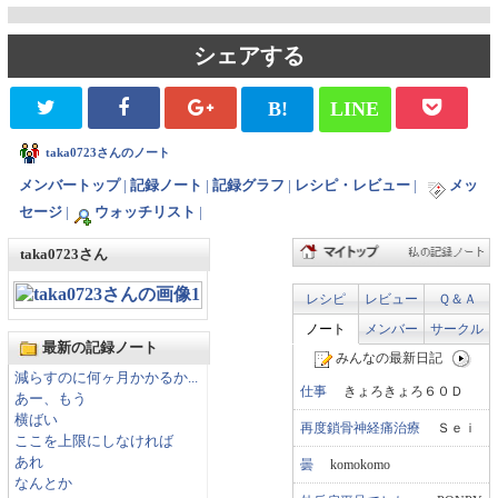
シェアする
B!
LINE
taka0723さんのノート
メンバートップ
|
記録ノート
|
記録グラフ
|
レシピ・レビュー
|
メッ
セージ
|
ウォッチリスト
|
taka0723さん
レシピ
レビュー
Ｑ＆Ａ
ノート
メンバー
サークル
最新の記録ノート
みんなの最新日記
減らすのに何ヶ月かかるか...
仕事
きょろきょろ６０Ｄ
あー、もう
横ばい
再度鎖骨神経痛治療
Ｓｅｉ
ここを上限にしなければ
あれ
曇
komokomo
なんとか