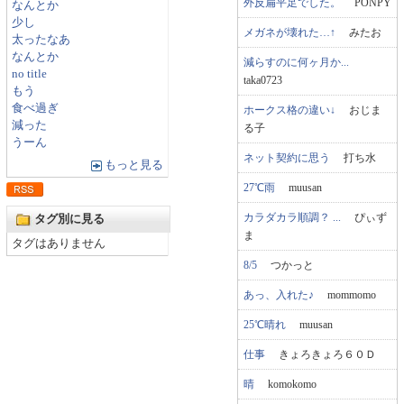
外反扁平足でした。
PONPY
なんとか
少し
メガネが壊れた…↑
みたお
太ったなあ
なんとか
減らすのに何ヶ月か...
no title
taka0723
もう
食べ過ぎ
ホークス格の違い↓
おじま
減った
る子
うーん
ネット契約に思う
打ち水
もっと見る
27℃雨
muusan
カラダカラ順調？ ...
ぴぃず
タグ別に見る
ま
タグはありません
8/5
つかっと
あっ、入れた♪
mommomo
25℃晴れ
muusan
仕事
きょろきょろ６０Ｄ
晴
komokomo