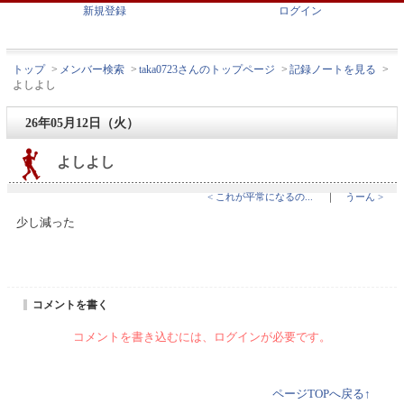
新規登録
ログイン
トップ
>
メンバー検索
>
taka0723さんのトップページ
>
記録ノートを見る
>
よしよし
26年05月12日（火）
よしよし
< これが平常になるの...
｜
うーん >
少し減った
コメントを書く
コメントを書き込むには、ログインが必要です。
ページTOPへ戻る↑