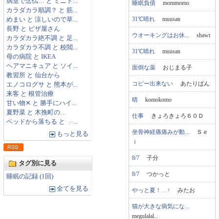
病室で念仏… と ミニト...
睡眠負債
mommomo
カラダカラ順調？ と 筋...
31℃晴れ
muusan
めまい と 涼しいので草...
長野 と ピザ屋さん
ウオーキングはお休...
shawt
カラダカラ絶不調 と 足...
カラダカラ不調 と 校閲...
31℃晴れ
muusan
母の病院 と IKEA
ヘアマニキュア と ソイ...
面倒な薬
おじまる子
教習所 と 仙台から
コピー出来ない
あたりばん
エノコログサ と 熊本が...
来客 と 根管治療
晴
komokomo
甘い物✕ と 勝手にハイ...
夏野菜 と 木挽町の…
仕事
きょろきょろ６０Ｄ
ベッドから落ちる と ╭...
坐骨神経痛痛みが動...
Ｓｅ
もっと見る
ｉ
8/7
子分
タグ別に見る
8/7
つかっと
睡眠の記録 (1回)
全てを見る
やっと夏！…↑
みたお
猫が大きな病気にな...
megulalal...