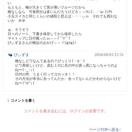
い

もともと、種が大きくて実が薄いフルーツだから

種なしなら　可食部分は多いんだろうけどさ～～ｿﾚﾆ(。-`ω-)ｼﾃﾓ

小玉スイカと同じくらいの値段と思えば・・・ぃゃ　それでも買わな
いか　＠＠

ぁ、そうそう

日々のノート、下書き保存してから保存したら

マイトップに日付載ったゎ～～(￣▽￣)

ぴぃずまさんの検証のおかげ～～ヾ(≧▽≦)ﾉ
ぴぃずま
2026/06/03 23:51
種なしビワなんてあるの？びっくり(・o・)

ビワ美味しいけど、皮むくのに爪の中が真っ黒になっちゃうのよ
ね〜(-_-;)

日付の件、うまく行ってヨカッタ！！

その方法が本当に合ってんだか、合ってないんだかわからないけど
コメントを書く
コメントを書き込むには、ログインが必要です。
ページTOPへ戻る↑