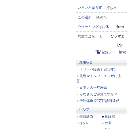
いろいろ思う事
打ち水
この週末
taka0723
ウオーキングはお休...
shawt
病室で念仏… と ...
ぴぃずま
記録ノート検索
お知らせ
【サーバ障害】2018年1...
風邪やインフルエンザに注
意...
日本人の平均寿命
みなさんご存知ですか？
予測体重120万回診断達成...
ヘルプ
健康診断
体験談
Q＆A
辞典