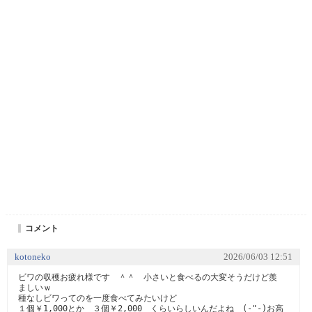
コメント
kotoneko
2026/06/03 12:51
ビワの収穫お疲れ様です　＾＾　小さいと食べるの大変そうだけど羨
ましいｗ

種なしビワってのを一度食べてみたいけど

１個￥1,000とか　３個￥2,000　くらいらしいんだよね　(-"-)お高