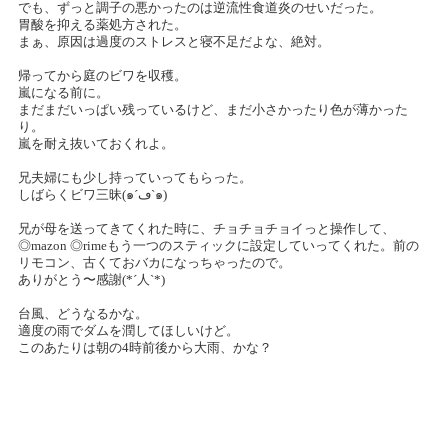
でも、ずっと調子の悪かったのは逆流性食道炎のせいだった。
胃酸を抑える薬処方された。
まぁ、原因は過度のストレスと寝不足だよな、絶対。
帰ってから庭のビワを収穫。
嵐になる前に。
まだまだいっぱい残っているけど、まだ小さかったり色が薄かった
り。
嵐を耐え抜いておくれよ。
兄夫婦にも少し持っていってもらった。
しばらくビワ三昧(๑´ڡ`๑)
兄が母を送ってきてくれた時に、チョチョチョイっと操作して、
◎mazon ◎rimeもう一つのスティックに設定していってくれた。前の
リモコン、古くておバカになっちゃったので。
ありがとう〜感謝(*´人`*)
台風、どうなるかな。
適度の雨でダムを潤してほしいけど。
このあたりは朝の4時前後から大雨、かな？