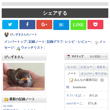
シェアする
B!
LINE
ぴぃずまさんのノート
メンバートップ
|
記録ノート
|
記録グラフ
|
レシピ・レビュー
|
メッ
セージ
|
ウォッチリスト
|
ぴぃずまさん
レシピ
レビュー
Ｑ＆Ａ
ノート
メンバー
サークル
みんなの最新日記
晴
komokomo
そういえば…↓
みたお
最新の記録ノート
coco'sモーニ...
打ち水
no title