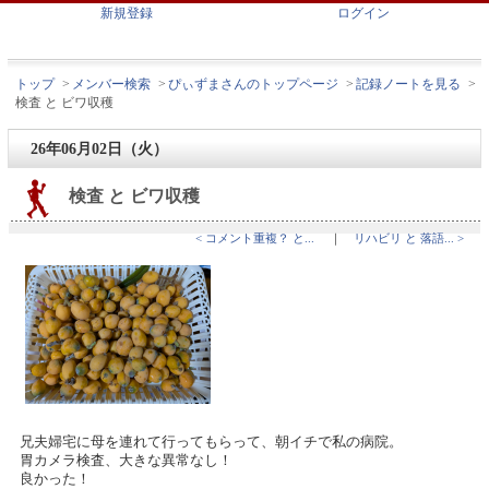
新規登録
ログイン
トップ
>
メンバー検索
>
ぴぃずまさんのトップページ
>
記録ノートを見る
>
検査 と ビワ収穫
26年06月02日（火）
検査 と ビワ収穫
< コメント重複？ と...
｜
リハビリ と 落語... >
兄夫婦宅に母を連れて行ってもらって、朝イチで私の病院。
胃カメラ検査、大きな異常なし！
良かった！