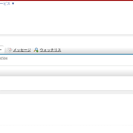
ービス ▼
ー
メッセージ
ウォッチリス
50504
ト