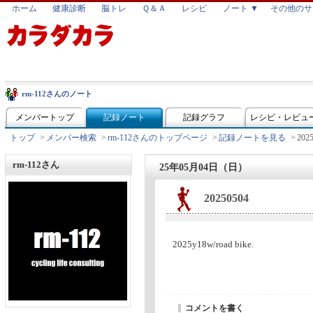
ホーム
健康診断
脳トレ
Ｑ＆Ａ
レシピ
ノート ▼
その他のサ
rm-112さんのノート
メンバートップ
記録ノート
記録グラフ
レシピ・レビュ
トップ
>
メンバー検索
>
rm-112さんのトップページ
>
記録ノートを見る
>
202
rm-112さん
25年05月04日（日）
20250504
2025y18w/road bike.
コメントを書く