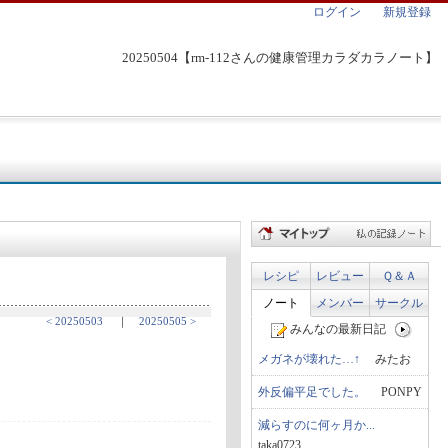
ログイン
新規登録
20250504【rm-112さんの健康管理カラダカラノート】
レシピ
レビュー
Ｑ＆Ａ
ノート
メンバー
サークル
< 20250503
｜
20250505 >
みんなの最新日記
メガネが壊れた…↑
みたお
外反偏平足でした。
PONPY
減らすのに何ヶ月か...
taka0723