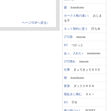
曇
komokomo
ホークス格の違い↓
おじま
る子
ページTOPへ戻る↑
ネット契約に思う
打ち水
27℃雨
muusan
8/5
つかっと
あっ、入れた♪
mommomo
25℃晴れ
muusan
仕事
きょろきょろ６０Ｄ
晴
komokomo
変身
ダックスＲＯＮ
寝起きに痛む
Ｓｅｉ
8/5
子分
後は待つべし
PONPY