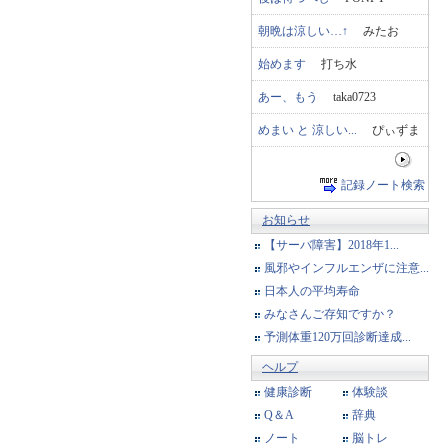
朝晩は涼しい…↑
みたお
始めます
打ち水
あー、もう
taka0723
めまい と 涼しい...
ぴぃずま
記録ノート検索
お知らせ
【サーバ障害】2018年1...
風邪やインフルエンザに注意...
日本人の平均寿命
みなさんご存知ですか？
予測体重120万回診断達成...
ヘルプ
健康診断
体験談
Q＆A
辞典
ノート
脳トレ