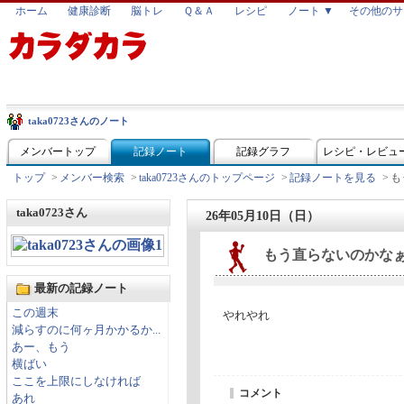
ホーム
健康診断
脳トレ
Ｑ＆Ａ
レシピ
ノート ▼
その他のサ
taka0723さんのノート
メンバートップ
記録ノート
記録グラフ
レシピ・レビュ
トップ
>
メンバー検索
>
taka0723さんのトップページ
>
記録ノートを見る
>
も
taka0723さん
26年05月10日（日）
もう直らないのかな
最新の記録ノート
この週末
やれやれ
減らすのに何ヶ月かかるか...
あー、もう
横ばい
ここを上限にしなければ
コメント
あれ