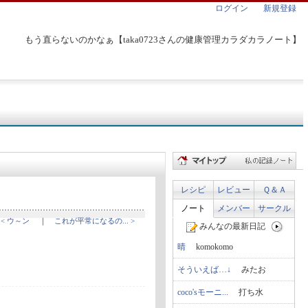
ログイン
新規登録
もう直らないのかなぁ【taka0723さんの健康管理カラダカラノート】
レシピ
レビュー
Ｑ＆Ａ
ノート
メンバー
サークル
< ウ～ン
｜
これが平常になるの... >
みんなの最新日記
晴
komokomo
そういえば…↓
みたお
coco'sモーニ...
打ち水