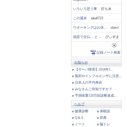
いろいろ思う事
打ち水
この週末
taka0723
ウオーキングはお休...
shawt
病室で念仏… と ...
ぴぃずま
記録ノート検索
お知らせ
【サーバ障害】2018年1...
風邪やインフルエンザに注意...
日本人の平均寿命
みなさんご存知ですか？
予測体重120万回診断達成...
ヘルプ
健康診断
体験談
Q＆A
辞典
ノート
脳トレ