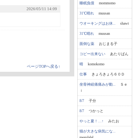
睡眠負債
mommomo
2026/05/11 14:09
31℃晴れ
muusan
ウオーキングはお休...
shawt
31℃晴れ
muusan
面倒な薬
おじまる子
コピー出来ない
あたりばん
晴
komokomo
ページTOPへ戻る↑
仕事
きょろきょろ６０Ｄ
坐骨神経痛痛みが動...
Ｓｅ
ｉ
8/7
子分
8/7
つかっと
やっと夏！…↑
みたお
猫が大きな病気にな...
megulalal...