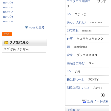
カラダカラ順調？ ...
ぴぃず
no title
ま
no title
no title
8/5
つかっと
no title
no title
あっ、入れた♪
mommomo
もっと見る
25℃晴れ
muusan
仕事
きょろきょろ６０Ｄ
タグ別に見る
晴
komokomo
タグはありません
変身
ダックスＲＯＮ
寝起きに痛む
Ｓｅｉ
8/5
子分
後は待つべし
PONPY
朝晩は涼しい…↑
みたお
記録ノート検索
お知らせ