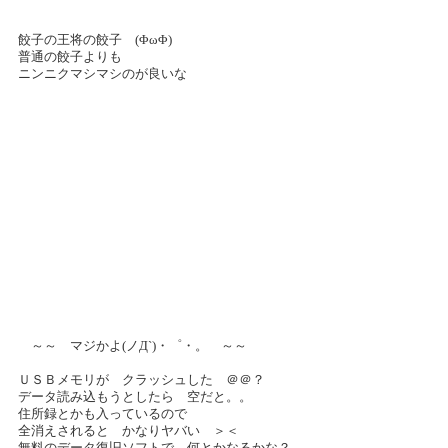
餃子の王将の餃子 (ΦωΦ)
普通の餃子よりも
ニンニクマシマシのが良いな
～～ マジかよ(ノД`)・゜・。 ～～
ＵＳＢメモリが クラッシュした ＠＠？
データ読み込もうとしたら 空だと。。
住所録とかも入っているので
全消えされると かなりヤバい ＞＜