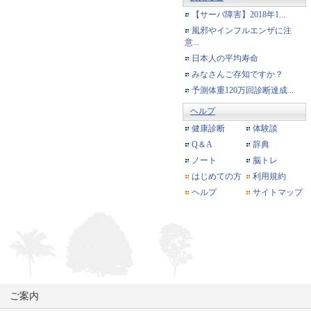
【サーバ障害】2018年1...
風邪やインフルエンザに注
意...
日本人の平均寿命
みなさんご存知ですか？
予測体重120万回診断達成...
ヘルプ
健康診断
体験談
Q＆A
辞典
ノート
脳トレ
はじめての方
利用規約
ヘルプ
サイトマップ
ご案内