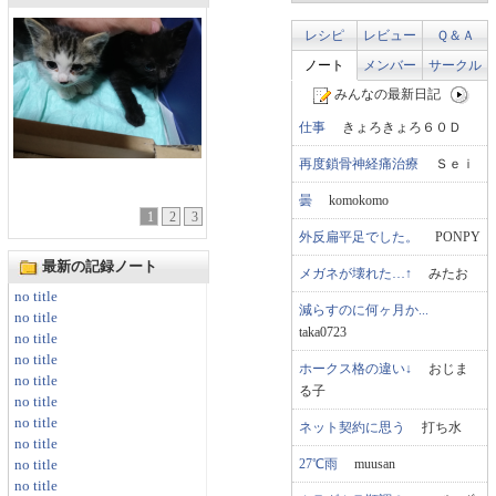
レシピ
レビュー
Ｑ＆Ａ
ノート
メンバー
サークル
みんなの最新日記
仕事
きょろきょろ６０Ｄ
再度鎖骨神経痛治療
Ｓｅｉ
曇
komokomo
1
2
3
外反扁平足でした。
PONPY
最新の記録ノート
メガネが壊れた…↑
みたお
no title
減らすのに何ヶ月か...
no title
taka0723
no title
no title
ホークス格の違い↓
おじま
no title
る子
no title
no title
ネット契約に思う
打ち水
no title
27℃雨
muusan
no title
no title