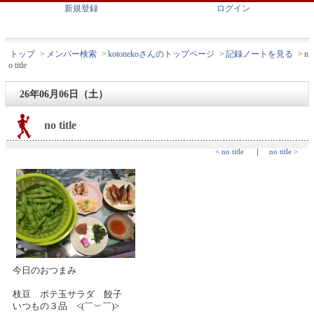
新規登録
ログイン
トップ
>
メンバー検索
>
kotonekoさんのトップページ
>
記録ノートを見る
>
n
o title
26年06月06日（土）
no title
< no title
｜
no title >
今日のおつまみ
枝豆 ポテ玉サラダ 餃子
いつもの３品 <⁠(⁠￣⁠︶⁠￣⁠)⁠>