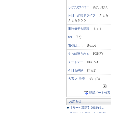
しかたないねー
あたりばん
休日 糸島ドライブ
きょろ
きょろ６０Ｄ
事務椅子大活躍
Ｓｅｉ
8/9
子分
雷様は…→
みたお
やっぱ違うわぁ
PONPY
チートデー
taka0723
今日も掃除
打ち水
大宮 と 渋滞
ぴぃずま
記録ノート検索
お知らせ
【サーバ障害】2018年1...