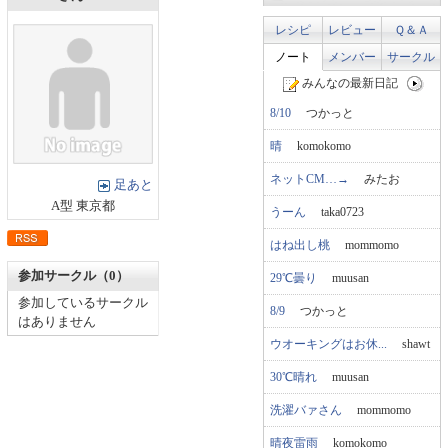
レシピ
レビュー
Ｑ＆Ａ
ノート
メンバー
サークル
みんなの最新日記
8/10
つかっと
晴
komokomo
ネットCM…→
みたお
足あと
A型 東京都
うーん
taka0723
はね出し桃
mommomo
参加サークル（0）
29℃曇り
muusan
参加しているサークル
8/9
つかっと
はありません
ウオーキングはお休...
shawt
30℃晴れ
muusan
洗濯バァさん
mommomo
晴夜雷雨
komokomo