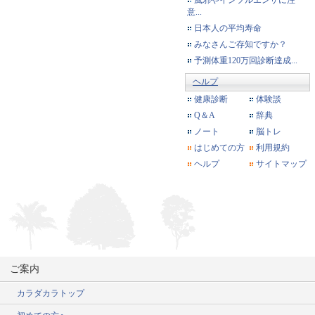
意...
日本人の平均寿命
みなさんご存知ですか？
予測体重120万回診断達成...
ヘルプ
健康診断
体験談
Q＆A
辞典
ノート
脳トレ
はじめての方
利用規約
ヘルプ
サイトマップ
ご案内
カラダカラトップ