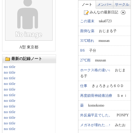
ノート
メンバー
サークル
みんなの最新日記
この週末
taka0723
面倒な薬
おじまる子
31℃晴れ
muusan
A型 東京都
8/6
子分
最新の記録ノート
27℃雨
muusan
no title
ホークス格の違い↓
おじま
no title
る子
no title
no title
仕事
きょろきょろ６０Ｄ
no title
no title
再度鎖骨神経痛治療
Ｓｅｉ
no title
曇
komokomo
no title
no title
外反扁平足でした。
PONPY
no title
no title
メガネが壊れた…↑
みたお
no title