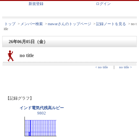
新規登録
ログイン
トップ
>
メンバー検索
>
mawarさんのトップページ
>
記録ノートを見る
>
no t
itle
26年06月05日（金）
no title
< no title
｜
no title >
【記録グラフ】
インド電気代残高ルピー
9802