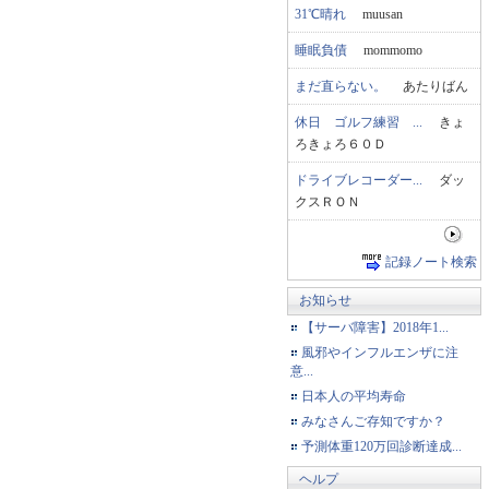
31℃晴れ
muusan
睡眠負債
mommomo
まだ直らない。
あたりばん
休日 ゴルフ練習 ...
きょ
ろきょろ６０Ｄ
ドライブレコーダー...
ダッ
クスＲＯＮ
記録ノート検索
お知らせ
【サーバ障害】2018年1...
風邪やインフルエンザに注
意...
日本人の平均寿命
みなさんご存知ですか？
予測体重120万回診断達成...
ヘルプ