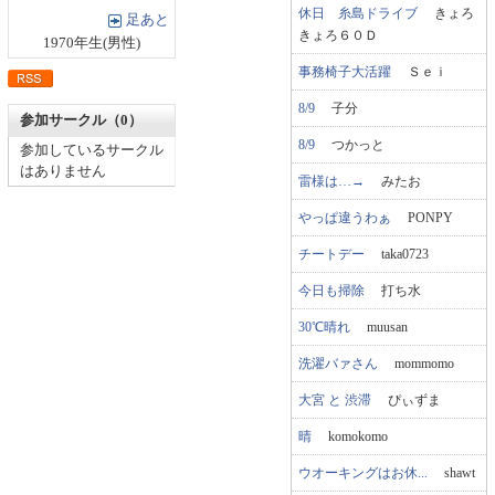
休日 糸島ドライブ
きょろ
足あと
きょろ６０Ｄ
1970年生(男性)
事務椅子大活躍
Ｓｅｉ
8/9
子分
参加サークル（0）
8/9
つかっと
参加しているサークル
はありません
雷様は…→
みたお
やっぱ違うわぁ
PONPY
チートデー
taka0723
今日も掃除
打ち水
30℃晴れ
muusan
洗濯バァさん
mommomo
大宮 と 渋滞
ぴぃずま
晴
komokomo
ウオーキングはお休...
shawt