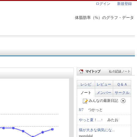
ログイン
新規登録
体脂肪率（%）のグラフ・データ
レシピ
レビュー
Ｑ＆Ａ
ノート
メンバー
サークル
みんなの最新日記
8/7
つかっと
やっと夏！…↑
みたお
猫が大きな病気にな...
megulalal...