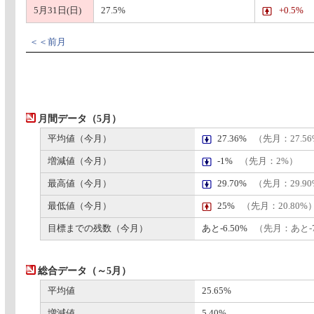
5月31日(日)
27.5%
+0.5%
＜＜前月
月間データ（5月）
平均値（今月）
27.36%
（先月：27.5
増減値（今月）
-1%
（先月：2%）
最高値（今月）
29.70%
（先月：29.9
最低値（今月）
25%
（先月：20.80%
目標までの残数（今月）
あと-6.50%
（先月：あと-7
総合データ（～5月）
平均値
25.65%
増減値
5.40%