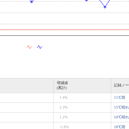
増減値
記録ノー
(累計)
1.4%
11℃雨
2.3%
15℃晴れ
1.2%
18℃晴れ
-1.8%
18℃雨