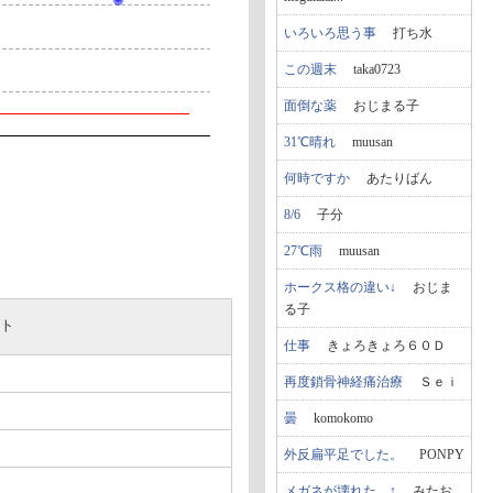
いろいろ思う事
打ち水
この週末
taka0723
面倒な薬
おじまる子
31℃晴れ
muusan
何時ですか
あたりばん
8/6
子分
27℃雨
muusan
ホークス格の違い↓
おじま
る子
ト
仕事
きょろきょろ６０Ｄ
再度鎖骨神経痛治療
Ｓｅｉ
曇
komokomo
外反扁平足でした。
PONPY
メガネが壊れた…↑
みたお