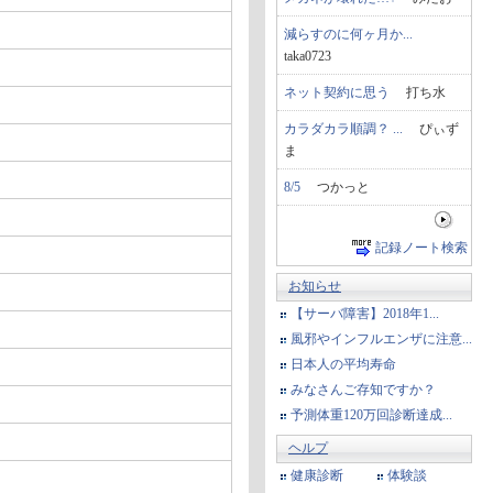
減らすのに何ヶ月か...
taka0723
ネット契約に思う
打ち水
カラダカラ順調？ ...
ぴぃず
ま
8/5
つかっと
記録ノート検索
お知らせ
【サーバ障害】2018年1...
風邪やインフルエンザに注意...
日本人の平均寿命
みなさんご存知ですか？
予測体重120万回診断達成...
ヘルプ
健康診断
体験談