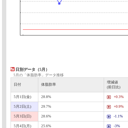
日別データ（5月）
5月の「体脂肪率」データ推移
増減値
日付
体脂肪率
(前日比)
5月1日(金)
28.8%
+0.3%
5月2日(土)
29.7%
+0.9%
5月3日(日)
28.6%
-1.1%
5月4日(月)
25.6%
-3%