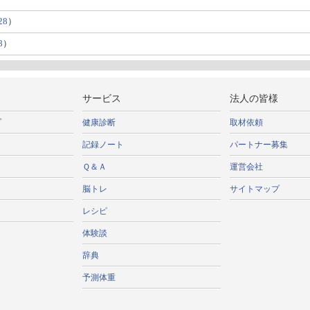
28
）
8
）
サービス
法人の皆様
プ
健康診断
取材依頼
記録ノート
パートナー募集
Ｑ＆Ａ
運営会社
脳トレ
サイトマップ
レシピ
体験談
辞典
予測体重