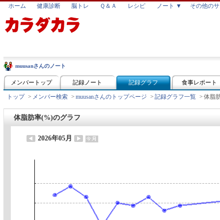
ホーム
健康診断
脳トレ
Ｑ＆Ａ
レシピ
ノート ▼
その他のサ
muusanさんのノート
メンバートップ
記録ノート
記録グラフ
食事レポート
トップ
>
メンバー検索
>
muusanさんのトップページ
>
記録グラフ一覧
>
体脂肪
体脂肪率(%)のグラフ
2026年05月