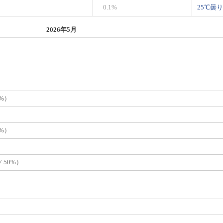
0.1%
25℃曇り
2026年5月
6%）
0%）
）
.50%）