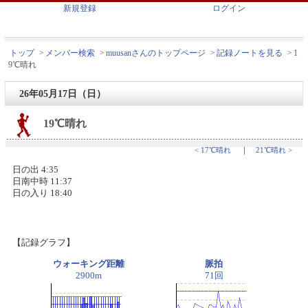
新規登録
ログイン
トップ
>
メンバー検索
>
muusanさんのトップページ
>
記録ノートを見る
>
1
9℃晴れ
26年05月17日（日）
19℃晴れ
< 17℃晴れ
｜
21℃晴れ >
日の出 4:35
日南中時 11:37
日の入り 18:40
【記録グラフ】
ウォーキング距離
脈拍
2900m
71回