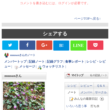
コメントを書き込むには、ログインが必要です。
ページTOPへ戻る↑
シェアする
B!
LINE
muusanさんのノート
メンバートップ
|
記録ノート
|
記録グラフ
|
食事レポート
|
レシピ・レビ
ュー
|
メッセージ
|
ウォッチリスト
|
muusanさん
レシピ
レビュー
Ｑ＆Ａ
ノート
メンバー
サークル
みんなの最新日記
いろいろ思う事
打ち水