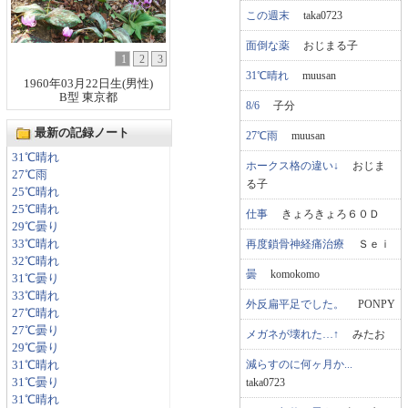
この週末
taka0723
面倒な薬
おじまる子
1
2
3
31℃晴れ
muusan
1960年03月22日生(男性)
B型 東京都
8/6
子分
最新の記録ノート
27℃雨
muusan
31℃晴れ
ホークス格の違い↓
おじま
27℃雨
る子
25℃晴れ
25℃晴れ
仕事
きょろきょろ６０Ｄ
29℃曇り
再度鎖骨神経痛治療
Ｓｅｉ
33℃晴れ
32℃晴れ
曇
komokomo
31℃曇り
33℃晴れ
外反扁平足でした。
PONPY
27℃晴れ
27℃曇り
メガネが壊れた…↑
みたお
29℃曇り
減らすのに何ヶ月か...
31℃晴れ
taka0723
31℃曇り
31℃晴れ