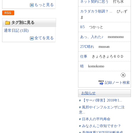
ネット契約に思う
打ち水
もっと見る
カラダカラ順調？ ...
ぴぃず
ま
タグ別に見る
8/5
つかっと
通常日記 (1回)
あっ、入れた♪
mommomo
全てを見る
25℃晴れ
muusan
仕事
きょろきょろ６０Ｄ
晴
komokomo
記録ノート検索
お知らせ
【サーバ障害】2018年1...
風邪やインフルエンザに注
意...
日本人の平均寿命
みなさんご存知ですか？
予測体重120万回診断達成...