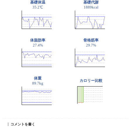
基礎体温
基礎代謝
35.2℃
1889kcal
体脂肪率
骨格筋率
27.4%
29.7%
体重
カロリー比較
89.7kg
コメントを書く