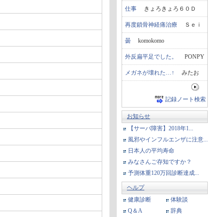
仕事
きょろきょろ６０Ｄ
再度鎖骨神経痛治療
Ｓｅｉ
曇
komokomo
外反扁平足でした。
PONPY
メガネが壊れた…↑
みたお
記録ノート検索
お知らせ
【サーバ障害】2018年1...
風邪やインフルエンザに注意...
日本人の平均寿命
みなさんご存知ですか？
予測体重120万回診断達成...
ヘルプ
健康診断
体験談
Q＆A
辞典