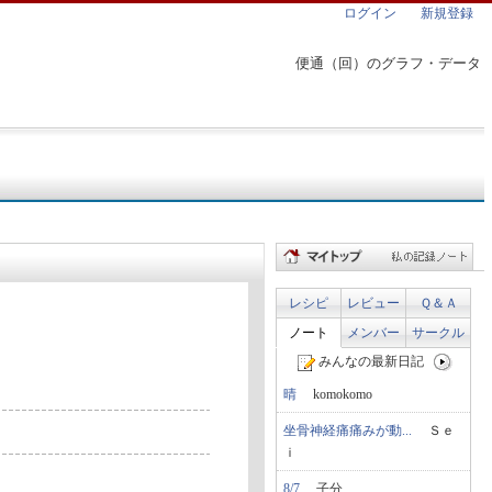
ログイン
新規登録
便通（回）のグラフ・データ
レシピ
レビュー
Ｑ＆Ａ
ノート
メンバー
サークル
みんなの最新日記
晴
komokomo
坐骨神経痛痛みが動...
Ｓｅ
ｉ
8/7
子分