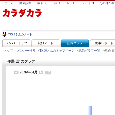
ホーム
健康診断
脳トレ
Ｑ＆Ａ
レシピ
ノート ▼
その他のサ
TK66さんのノート
メンバートップ
記録ノート
記録グラフ
食事レポート
トップ
>
メンバー検索
>
TK66さんのトップページ
>
記録グラフ一覧
>
便通(回
便通(回)のグラフ
2026年04月