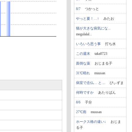
8/7
つかっと
やっと夏！…↑
みたお
猫が大きな病気にな...
megulalal...
いろいろ思う事
打ち水
この週末
taka0723
面倒な薬
おじまる子
31℃晴れ
muusan
病室で念仏… と ...
ぴぃずま
何時ですか
あたりばん
8/6
子分
27℃雨
muusan
ホークス格の違い↓
おじま
る子