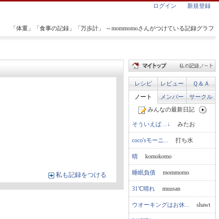
ログイン
新規登録
「体重」「食事の記録」「万歩計」 ～mommomoさんがつけている記録グラフ
レシピ
レビュー
Ｑ＆Ａ
ノート
メンバー
サークル
みんなの最新日記
そういえば…↓
みたお
coco'sモーニ...
打ち水
晴
komokomo
睡眠負債
mommomo
私も記録をつける
31℃晴れ
muusan
ウオーキングはお休...
shawt