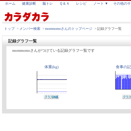
ホーム
健康診断
脳トレ
Ｑ＆Ａ
レシピ
ノート ▼
その他のサ
トップ
>
メンバー検索
>
mommomoさんのトップページ
>
記録グラフ一覧
記録グラフ一覧
mommomoさんがつけている記録グラフ一覧です
体重(kg)
食事の記録