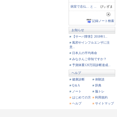
病室で念仏… と ...
ぴぃずま
記録ノート検索
お知らせ
【サーバ障害】2018年1...
風邪やインフルエンザに注
意...
日本人の平均寿命
みなさんご存知ですか？
予測体重120万回診断達成...
ヘルプ
健康診断
体験談
Q＆A
辞典
ノート
脳トレ
はじめての方
利用規約
ヘルプ
サイトマップ