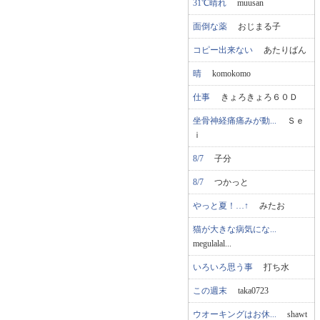
31℃晴れ
muusan
面倒な薬
おじまる子
コピー出来ない
あたりばん
晴
komokomo
仕事
きょろきょろ６０Ｄ
坐骨神経痛痛みが動...
Ｓｅ
ｉ
8/7
子分
8/7
つかっと
やっと夏！…↑
みたお
猫が大きな病気にな...
megulalal...
いろいろ思う事
打ち水
この週末
taka0723
ウオーキングはお休...
shawt