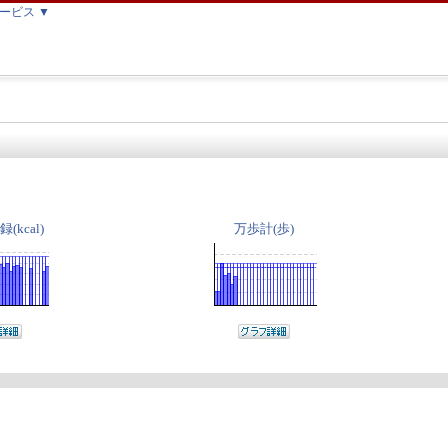
ービス ▼
(kcal)
万歩計(歩)