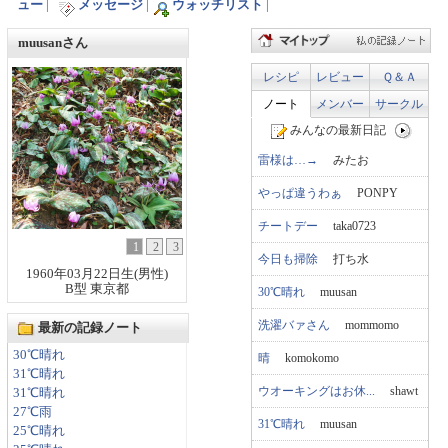
ュー
|
メッセージ
|
ウォッチリスト
|
muusanさん
レシピ
レビュー
Ｑ＆Ａ
ノート
メンバー
サークル
みんなの最新日記
雷様は…→
みたお
やっぱ違うわぁ
PONPY
チートデー
taka0723
1
2
3
今日も掃除
打ち水
1960年03月22日生(男性)
B型 東京都
30℃晴れ
muusan
洗濯バァさん
mommomo
最新の記録ノート
30℃晴れ
晴
komokomo
31℃晴れ
ウオーキングはお休...
shawt
31℃晴れ
27℃雨
31℃晴れ
muusan
25℃晴れ