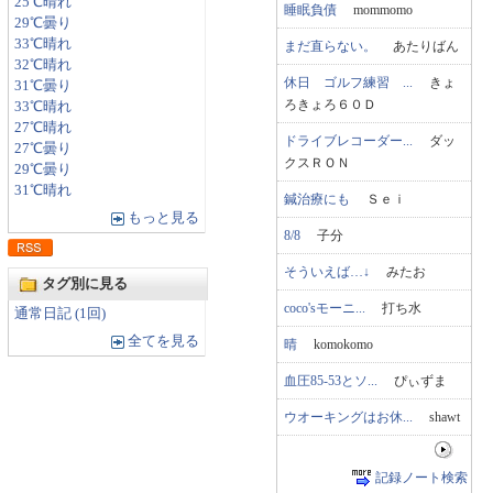
25℃晴れ
睡眠負債
mommomo
29℃曇り
33℃晴れ
まだ直らない。
あたりばん
32℃晴れ
休日 ゴルフ練習 ...
きょ
31℃曇り
ろきょろ６０Ｄ
33℃晴れ
27℃晴れ
ドライブレコーダー...
ダッ
27℃曇り
クスＲＯＮ
29℃曇り
31℃晴れ
鍼治療にも
Ｓｅｉ
もっと見る
8/8
子分
そういえば…↓
みたお
タグ別に見る
coco'sモーニ...
打ち水
通常日記 (1回)
全てを見る
晴
komokomo
血圧85-53とソ...
ぴぃずま
ウオーキングはお休...
shawt
記録ノート検索