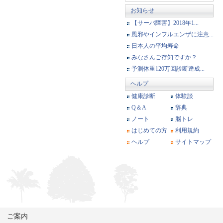
お知らせ
【サーバ障害】2018年1...
風邪やインフルエンザに注意...
日本人の平均寿命
みなさんご存知ですか？
予測体重120万回診断達成...
ヘルプ
健康診断
体験談
Q＆A
辞典
ノート
脳トレ
はじめての方
利用規約
ヘルプ
サイトマップ
ご案内