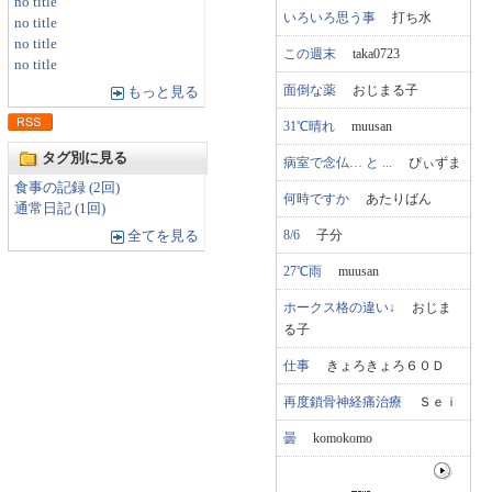
no title
いろいろ思う事
打ち水
no title
no title
この週末
taka0723
no title
面倒な薬
おじまる子
もっと見る
31℃晴れ
muusan
タグ別に見る
病室で念仏… と ...
ぴぃずま
食事の記録 (2回)
何時ですか
あたりばん
通常日記 (1回)
8/6
子分
全てを見る
27℃雨
muusan
ホークス格の違い↓
おじま
る子
仕事
きょろきょろ６０Ｄ
再度鎖骨神経痛治療
Ｓｅｉ
曇
komokomo