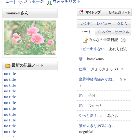
ュー
|
メッセージ
|
ウォッチリスト
|
manakeiさん
レシピ
レビュー
Ｑ＆Ａ
ノート
メンバー
サークル
みんなの最新日記
コピー出来ない
あたりばん
晴
komokomo
最新の記録ノート
仕事
きょろきょろ６０Ｄ
no title
坐骨神経痛痛みが動...
Ｓｅ
no title
no title
ｉ
no title
8/7
子分
no title
no title
8/7
つかっと
no title
no title
やっと夏！…↑
みたお
no title
猫が大きな病気にな...
no title
no title
megulalal...