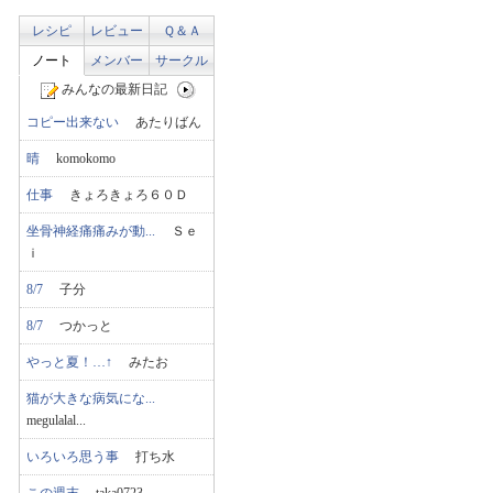
レシピ
レビュー
Ｑ＆Ａ
ノート
メンバー
サークル
みんなの最新日記
コピー出来ない
あたりばん
晴
komokomo
仕事
きょろきょろ６０Ｄ
坐骨神経痛痛みが動...
Ｓｅ
ｉ
8/7
子分
8/7
つかっと
やっと夏！…↑
みたお
猫が大きな病気にな...
megulalal...
いろいろ思う事
打ち水