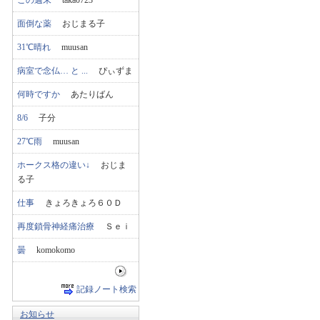
この週末
taka0723
面倒な薬
おじまる子
31℃晴れ
muusan
病室で念仏… と ...
ぴぃずま
何時ですか
あたりばん
8/6
子分
27℃雨
muusan
ホークス格の違い↓
おじま
る子
仕事
きょろきょろ６０Ｄ
再度鎖骨神経痛治療
Ｓｅｉ
曇
komokomo
記録ノート検索
お知らせ