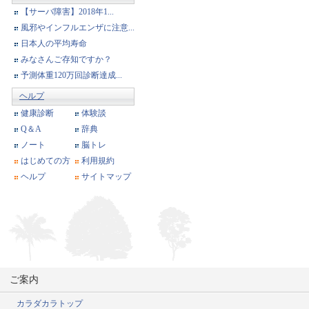
【サーバ障害】2018年1...
風邪やインフルエンザに注意...
日本人の平均寿命
みなさんご存知ですか？
予測体重120万回診断達成...
ヘルプ
健康診断
体験談
Q＆A
辞典
ノート
脳トレ
はじめての方
利用規約
ヘルプ
サイトマップ
ご案内
カラダカラトップ