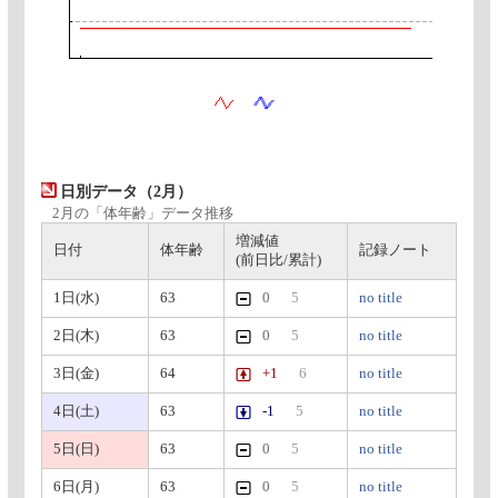
日別データ（2月）
2月の「体年齢」データ推移
増減値
日付
体年齢
記録ノート
(前日比/累計)
1日(水)
63
0
5
no title
2日(木)
63
0
5
no title
3日(金)
64
+1
6
no title
4日(土)
63
-1
5
no title
5日(日)
63
0
5
no title
6日(月)
63
0
5
no title