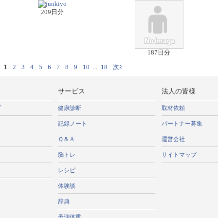
209日分
187日分
1
2
3
4
5
6
7
8
9
10
...
18
次≧
サービス
法人の皆様
プ
健康診断
取材依頼
記録ノート
パートナー募集
Ｑ＆Ａ
運営会社
脳トレ
サイトマップ
レシピ
体験談
辞典
予測体重