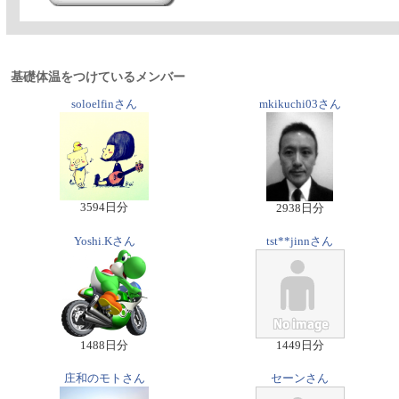
基礎体温をつけているメンバー
soloelfinさん
mkikuchi03さん
3594日分
2938日分
Yoshi.Kさん
tst**jinnさん
1488日分
1449日分
庄和のモトさん
セーンさん