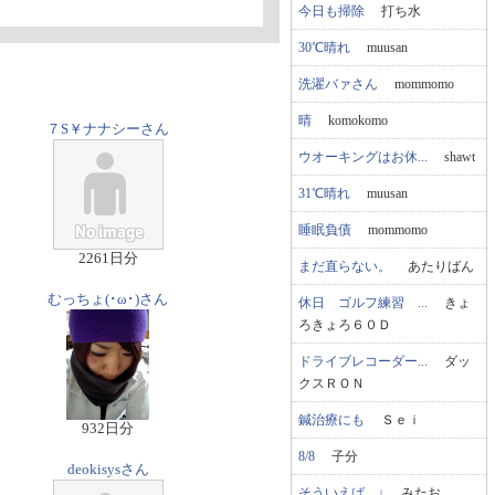
今日も掃除
打ち水
30℃晴れ
muusan
洗濯バァさん
mommomo
晴
komokomo
７S￥ナナシーさん
ウオーキングはお休...
shawt
31℃晴れ
muusan
睡眠負債
mommomo
2261日分
まだ直らない。
あたりばん
むっちょ(･ω･)さん
休日 ゴルフ練習 ...
きょ
ろきょろ６０Ｄ
ドライブレコーダー...
ダッ
クスＲＯＮ
鍼治療にも
Ｓｅｉ
932日分
8/8
子分
deokisysさん
そういえば…↓
みたお