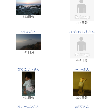
823日分
737日分
ひじおさん
ひびのをしえさん
541日分
474日分
ぴろこサンさん
poppoさん
401日分
370日分
N.レーニンさん
ys777さん