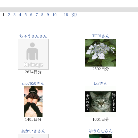
1
2
3
4
5
6
7
8
9
10
...
18
次≧
ちゅうさんさん
TORIさん
2502日分
2674日分
sho7650さん
L/Fさん
1405日分
1061日分
あかいきさん
ゆうらむさん