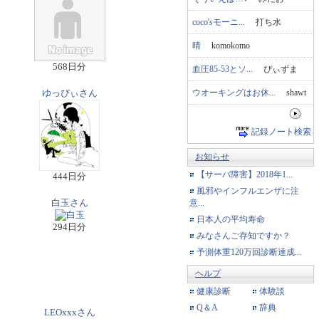
coco'sモーニ...
打ち水
晴
komokomo
568日分
血圧85-53とソ...
ぴぃずま
ウオーキングはお休...
shawt
ゆっぴぃさん
記録ノート検索
お知らせ
【サーバ障害】2018年1...
444日分
風邪やインフルエンザに注
意...
白玉さん
日本人の平均寿命
294日分
みなさんご存知ですか？
予測体重120万回診断達成...
ヘルプ
健康診断
体験談
Q＆A
辞典
LEOxxxさん