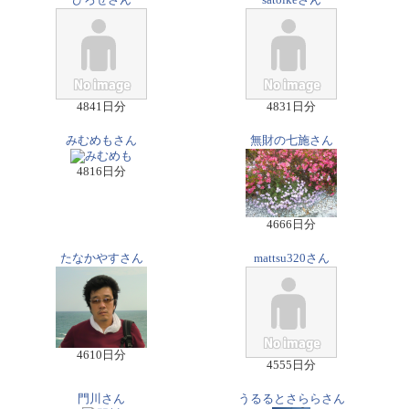
ひろせさん
satoikeさん
4841日分
4831日分
みむめもさん
無財の七施さん
4816日分
4666日分
たなかやすさん
mattsu320さん
4610日分
4555日分
門川さん
うるるとさららさん