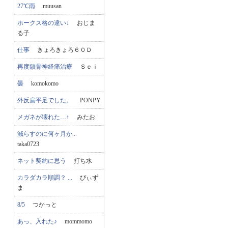
27℃雨
muusan
ホークス格の違い↓
おじま
る子
仕事
きょろきょろ６０Ｄ
再度鎖骨神経痛治療
Ｓｅｉ
曇
komokomo
外反扁平足でした。
PONPY
メガネが壊れた…↑
みたお
減らすのに何ヶ月か...
taka0723
ネット契約に思う
打ち水
カラダカラ順調？ ...
ぴぃず
ま
8/5
つかっと
あっ、入れた♪
mommomo