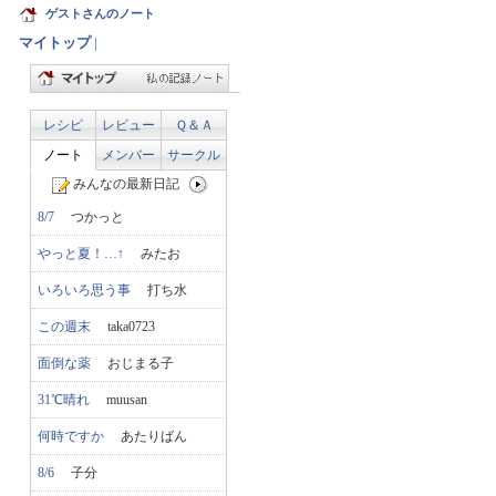
ゲストさんのノート
マイトップ
|
レシピ
レビュー
Ｑ＆Ａ
ノート
メンバー
サークル
みんなの最新日記
8/7
つかっと
やっと夏！…↑
みたお
いろいろ思う事
打ち水
この週末
taka0723
面倒な薬
おじまる子
31℃晴れ
muusan
何時ですか
あたりばん
8/6
子分