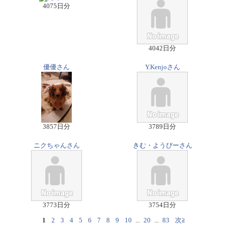
4075日分
4042日分
優優さん
Y.Kenjoさん
3857日分
3789日分
ニクちゃんさん
きむ・ようぴーさん
3773日分
3754日分
1
2
3
4
5
6
7
8
9
10
...
20
...
83
次≧