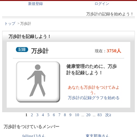
新規登録
ログイン
万歩計の記録を始めよう！
トップ
>
万歩計
万歩計を記録しよう！
万歩計
3750人
現在：
健康管理のために、万歩
計を記録しよう！
あなたも万歩計をつけてみよ
う。
万歩計の記録グラフを始める
1
2
3
4
5
6
7
8
9
10
...
20
...
83
次≧
万歩計をつけているメンバー
falling13さん
東支那海さん