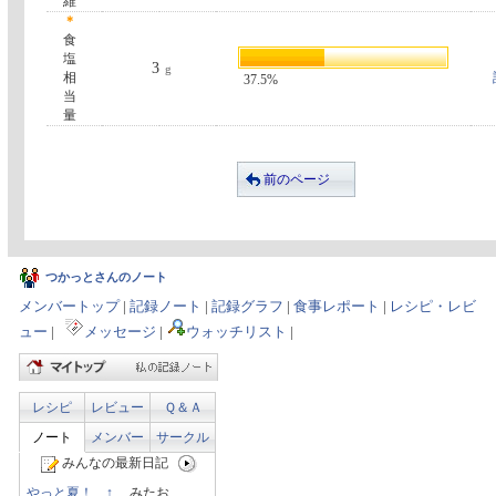
維
＊
食
塩
3
g
相
37.5%
当
量
前のページ
つかっとさんのノート
メンバートップ
|
記録ノート
|
記録グラフ
|
食事レポート
|
レシピ・レビ
ュー
|
メッセージ
|
ウォッチリスト
|
レシピ
レビュー
Ｑ＆Ａ
ノート
メンバー
サークル
みんなの最新日記
やっと夏！…↑
みたお