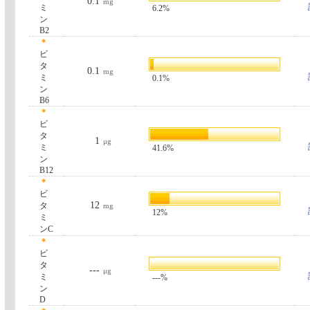
0.1
mg
ミ
6.2%
ン
B2
＊
ビ
タ
0.1
mg
ミ
0.1%
ン
B6
＊
ビ
タ
1
μg
ミ
41.6%
ン
B12
＊
ビ
12
タ
mg
12%
ミ
ンC
＊
ビ
タ
---
μg
ミ
---%
ン
D