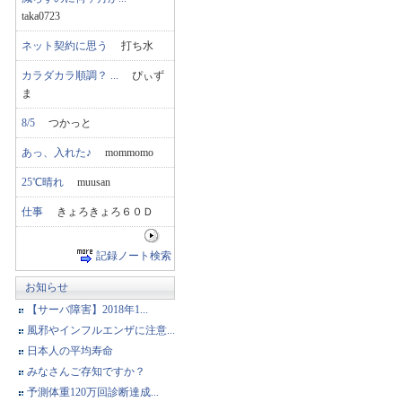
taka0723
ネット契約に思う
打ち水
カラダカラ順調？ ...
ぴぃず
ま
8/5
つかっと
あっ、入れた♪
mommomo
25℃晴れ
muusan
仕事
きょろきょろ６０Ｄ
記録ノート検索
お知らせ
【サーバ障害】2018年1...
風邪やインフルエンザに注意...
日本人の平均寿命
みなさんご存知ですか？
予測体重120万回診断達成...