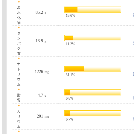
＊
炭
85.2
水
g
19.6%
化
物
＊
タ
ン
13.9
g
パ
11.2%
ク
質
＊
ナ
ト
1226
mg
リ
31.1%
ウ
ム
＊
脂
4.7
g
6.8%
質
＊
カ
201
リ
mg
6.7%
ウ
ム
＊