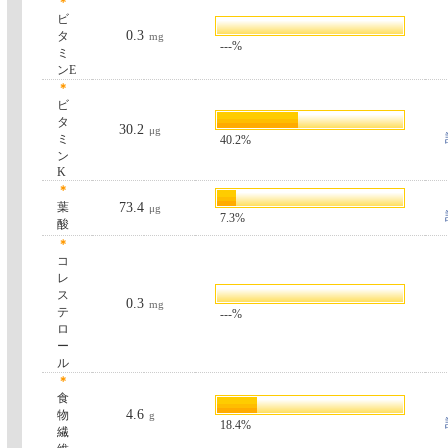
＊
ビ
0.3
タ
mg
---%
ミ
ンE
＊
ビ
タ
30.2
μg
ミ
40.2%
ン
K
＊
葉
73.4
μg
7.3%
酸
＊
コ
レ
ス
0.3
mg
テ
---%
ロ
ー
ル
＊
食
4.6
物
g
18.4%
繊