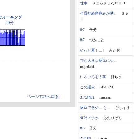
仕事
きょろきょろ６０Ｄ
坐骨神経痛痛みが動...
Ｓｅ
ウォーキング
ｉ
20分
8/7
子分
8/7
つかっと
やっと夏！…↑
みたお
猫が大きな病気にな...
megulalal...
いろいろ思う事
打ち水
この週末
taka0723
ページTOPへ戻る↑
31℃晴れ
muusan
病室で念仏… と ...
ぴぃずま
何時ですか
あたりばん
8/6
子分
27℃雨
muusan