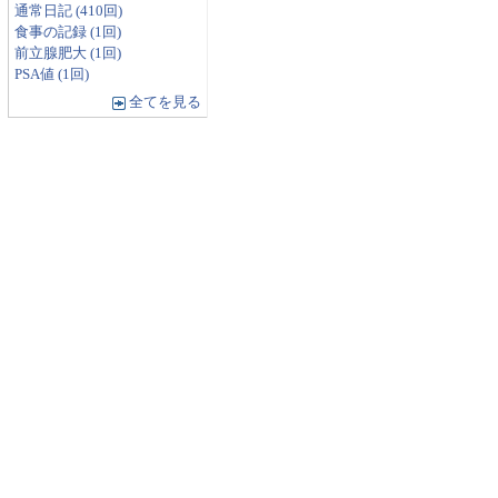
通常日記 (410回)
食事の記録 (1回)
前立腺肥大 (1回)
PSA値 (1回)
全てを見る