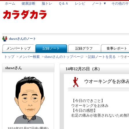
ホーム
健康診断
脳トレ
Ｑ＆Ａ
レシピ
ノート ▼
その他のサ
shawtさんのノート
メンバートップ
記録ノート
記録グラフ
食事レポート
トップ
>
メンバー検索
>
shawtさんのトップページ
>
記録ノートを見る
>
ウオ
shawtさん
14年12月25日（木）
ウオーキングをお休
【今日のできごと】
ウオーキングをお休み
【今日の感想】
右足の痛みが改善されないため無
1934年05月07日生(男性)