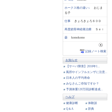
ホークス格の違い↓
おじま
る子
仕事
きょろきょろ６０Ｄ
再度鎖骨神経痛治療
Ｓｅｉ
曇
komokomo
記録ノート検索
お知らせ
【サーバ障害】2018年1...
風邪やインフルエンザに注意...
日本人の平均寿命
みなさんご存知ですか？
予測体重120万回診断達成...
ヘルプ
健康診断
体験談
Q＆A
辞典