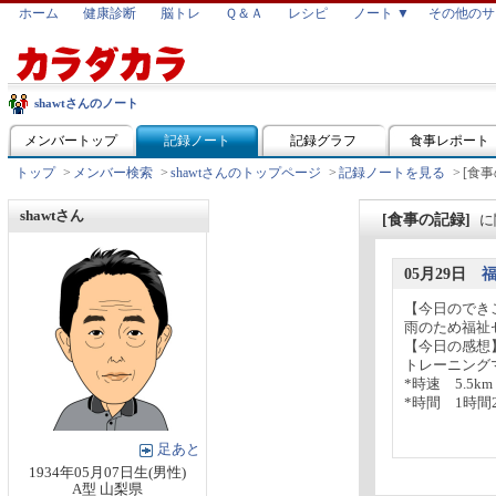
ホーム
健康診断
脳トレ
Ｑ＆Ａ
レシピ
ノート ▼
その他のサ
shawtさんのノート
メンバートップ
記録ノート
記録グラフ
食事レポート
トップ
>
メンバー検索
>
shawtさんのトップページ
>
記録ノートを見る
>
[食事
shawtさん
[食事の記録]
に
05月29日
【今日のでき
雨のため福祉
【今日の感想
トレーニング
*時速 5.5km
*時間 1時間20
足あと
1934年05月07日生(男性)
A型 山梨県