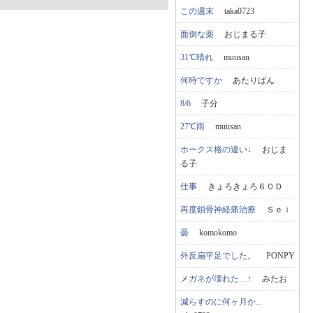
この週末
taka0723
面倒な薬
おじまる子
31℃晴れ
muusan
何時ですか
あたりばん
8/6
子分
27℃雨
muusan
ホークス格の違い↓
おじま
る子
仕事
きょろきょろ６０Ｄ
再度鎖骨神経痛治療
Ｓｅｉ
曇
komokomo
外反扁平足でした。
PONPY
メガネが壊れた…↑
みたお
減らすのに何ヶ月か...