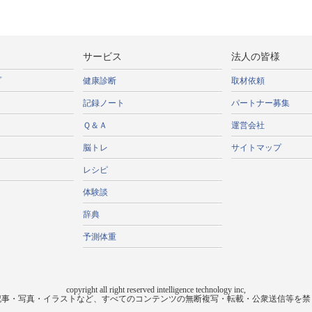
サービス
法人の皆様
プ
健康診断
取材依頼
記録ノート
パートナー募集
Ｑ＆Ａ
運営会社
脳トレ
サイトマップ
レシピ
体験談
辞典
予測体重
copyright all right reserved intelligence technology inc,
記事・写真・イラストなど、すべてのコンテンツの無断複写・転載・公衆送信等を禁