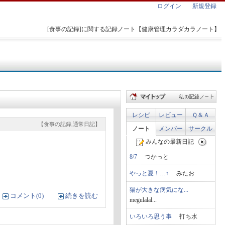
ログイン
新規登録
[食事の記録]に関する記録ノート【健康管理カラダカラノート】
レシピ
レビュー
Ｑ＆Ａ
【食事の記録,通常日記】
ノート
メンバー
サークル
みんなの最新日記
8/7
つかっと
やっと夏！…↑
みたお
猫が大きな病気にな...
コメント(0)
続きを読む
megulalal...
いろいろ思う事
打ち水