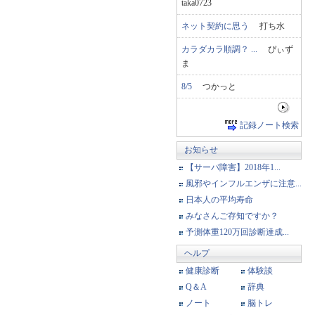
taka0723
ネット契約に思う
打ち水
カラダカラ順調？ ...
ぴぃず
ま
8/5
つかっと
記録ノート検索
お知らせ
【サーバ障害】2018年1...
風邪やインフルエンザに注意...
日本人の平均寿命
みなさんご存知ですか？
予測体重120万回診断達成...
ヘルプ
健康診断
体験談
Q＆A
辞典
ノート
脳トレ