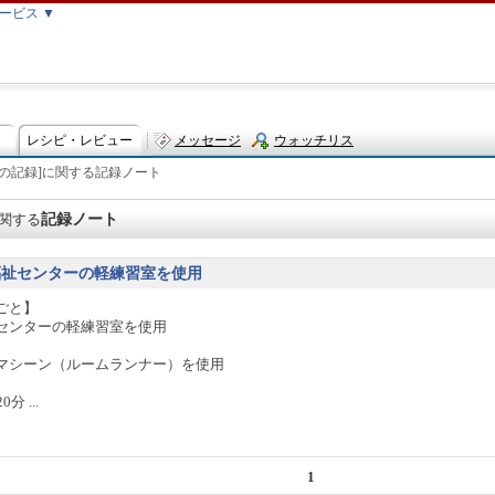
ービス ▼
レシピ・レビュー
メッセージ
ウォッチリス
の記録]
に関する
記録ノート
ト
記録ノート
関する
福祉センターの軽練習室を使用
ごと】
センターの軽練習室を使用
】
マシーン（ルームランナー）を使用
分 ...
1