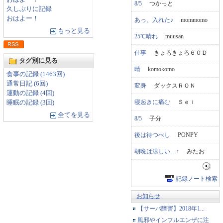
8/5
つかっと
久しぶりに記録
おはよー！
あっ、入れた♪
mommomo
もっと見る
25℃晴れ
muusan
仕事
きょろきょろ６０Ｄ
タグ別に見る
晴
komokomo
食事の記録 (1463回)
通常日記 (6回)
変身
ダックスＲＯＮ
運動の記録 (4回)
寝起きに痛む
Ｓｅｉ
睡眠の記録 (3回)
全てを見る
8/5
子分
後は待つべし
PONPY
朝晩は涼しい…↑
みたお
記録ノート検索
お知らせ
【サーバ障害】2018年1...
風邪やインフルエンザに注