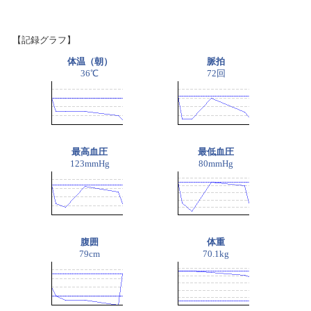
【記録グラフ】
体温（朝）
脈拍
36℃
72回
最高血圧
最低血圧
123mmHg
80mmHg
腹囲
体重
79cm
70.1kg