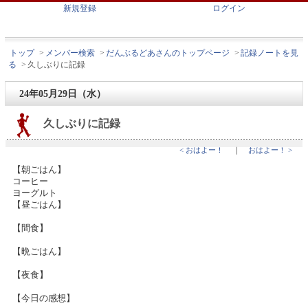
新規登録
ログイン
トップ
>
メンバー検索
>
だんぶるどあさんのトップページ
>
記録ノートを見
る
>
久しぶりに記録
24年05月29日（水）
久しぶりに記録
< おはよー！
｜
おはよー！ >
【朝ごはん】
コーヒー
ヨーグルト
【昼ごはん】
【間食】
【晩ごはん】
【夜食】
【今日の感想】