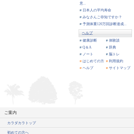
意...
日本人の平均寿命
みなさんご存知ですか？
予測体重120万回診断達成...
ヘルプ
健康診断
体験談
Q＆A
辞典
ノート
脳トレ
はじめての方
利用規約
ヘルプ
サイトマップ
ご案内
カラダカラトップ
初めての方へ