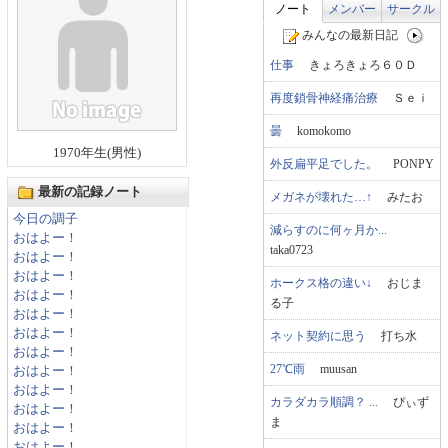
ノート
メンバー
サークル
みんなの最新日記
仕事
きょろきょろ６０Ｄ
再度鎖骨神経痛治療
Ｓｅｉ
曇
komokomo
1970年生(男性)
外反扁平足でした。
PONPY
最新の記録ノート
メガネが壊れた…↑
みたお
今日の調子
減らすのに何ヶ月か...
おはよー！
taka0723
おはよー！
おはよー！
ホークス格の違い↓
おじま
おはよー！
る子
おはよー！
おはよー！
ネット契約に思う
打ち水
おはよー！
27℃雨
muusan
おはよー！
おはよー！
カラダカラ順調？ ...
ぴぃず
おはよー！
ま
おはよー！
おはよー！